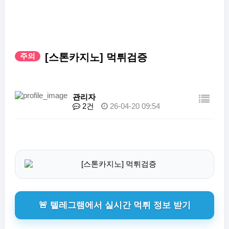
주의
[스톤카지노] 먹튀검증
관리자
2건
26-04-20 09:54
🚨 텔레그램에서 실시간 먹튀 정보 받기