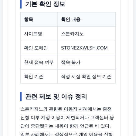
기본 확인 정보
항목
확인 내용
사이트명
스톤카지노
확인 도메인
STONEZKWLSH.COM
현재 접속 여부
접속 불가
확인 기준
작성 시점 확인 정보 기준
관련 제보 및 이슈 정리
스톤카지노와 관련된 이용자 사례에서는 환전
신청 이후 계정 이용이 제한되거나 고객센터 응
답이 중단됐다는 내용이 함께 언급된 바 있다.
일부 사례에서는 정상적으로 게임 이용을 진행