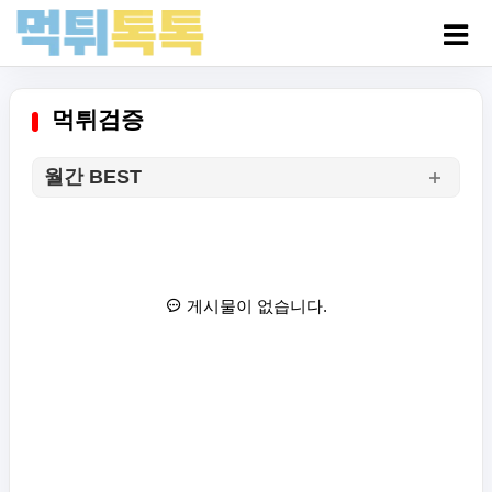
먹튀검증
월간 BEST
게시물이 없습니다.