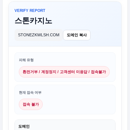
VERIFY REPORT
스톤카지노
STONEZKWLSH.COM
도메인 복사
피해 유형
환전거부 / 계정정지 / 고객센터 미응답 / 접속불가
현재 접속 여부
접속 불가
도메인