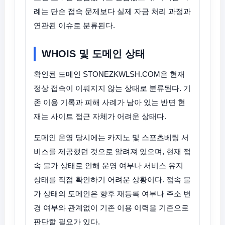
례는 단순 접속 문제보다 실제 자금 처리 과정과
연관된 이슈로 분류된다.
WHOIS 및 도메인 상태
확인된 도메인 STONEZKWLSH.COM은 현재
정상 접속이 이뤄지지 않는 상태로 분류된다. 기
존 이용 기록과 피해 사례가 남아 있는 반면 현
재는 사이트 접근 자체가 어려운 상태다.
도메인 운영 당시에는 카지노 및 스포츠베팅 서
비스를 제공했던 것으로 알려져 있으며, 현재 접
속 불가 상태로 인해 운영 여부나 서비스 유지
상태를 직접 확인하기 어려운 상황이다. 접속 불
가 상태의 도메인은 향후 재등록 여부나 주소 변
경 여부와 관계없이 기존 이용 이력을 기준으로
판단할 필요가 있다.