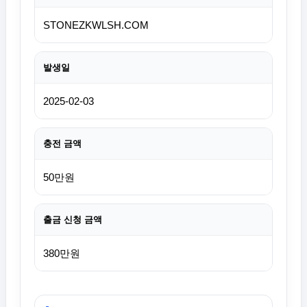
STONEZKWLSH.COM
발생일
2025-02-03
충전 금액
50만원
출금 신청 금액
380만원