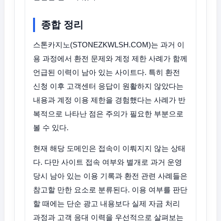
종합 정리
스톤카지노(STONEZKWLSH.COM)는 과거 이
용 과정에서 환전 문제와 계정 제한 사례가 함께
언급된 이력이 남아 있는 사이트다. 특히 환전
신청 이후 고객센터 응답이 원활하지 않았다는
내용과 계정 이용 제한을 경험했다는 사례가 반
복적으로 나타난 점은 주의가 필요한 부분으로
볼 수 있다.
현재 해당 도메인은 접속이 이뤄지지 않는 상태
다. 다만 사이트 접속 여부와 별개로 과거 운영
당시 남아 있는 이용 기록과 환전 관련 사례들은
참고할 만한 요소로 분류된다. 이용 여부를 판단
할 때에는 단순 광고 내용보다 실제 자금 처리
과정과 고객 응대 이력을 우선적으로 살펴보는