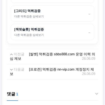
[그리드] 먹튀검증
→
다른 먹튀검증 상세보기
[잭팟슬롯] 먹튀검증
→
다른 먹튀검증 상세보기
이전글
[씰벳] 먹튀검증 sbbs888.com 운영 이력 의
심 제보
26.06.09
다음글
[프로즌] 먹튀검증 nn-vip.com 계정정지 제
보
26.06.09
댓글
1