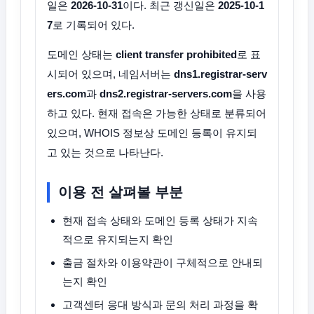
일은
2026-10-31
이다. 최근 갱신일은
2025-10-1
7
로 기록되어 있다.
도메인 상태는
client transfer prohibited
로 표
시되어 있으며, 네임서버는
dns1.registrar-serv
ers.com
과
dns2.registrar-servers.com
을 사용
하고 있다. 현재 접속은 가능한 상태로 분류되어
있으며, WHOIS 정보상 도메인 등록이 유지되
고 있는 것으로 나타난다.
이용 전 살펴볼 부분
현재 접속 상태와 도메인 등록 상태가 지속
적으로 유지되는지 확인
출금 절차와 이용약관이 구체적으로 안내되
는지 확인
고객센터 응대 방식과 문의 처리 과정을 확