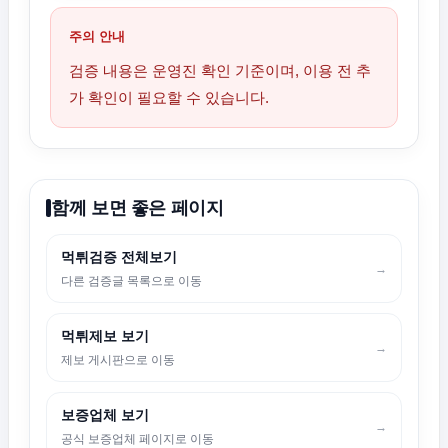
주의 안내
검증 내용은 운영진 확인 기준이며, 이용 전 추
가 확인이 필요할 수 있습니다.
함께 보면 좋은 페이지
먹튀검증 전체보기
→
다른 검증글 목록으로 이동
먹튀제보 보기
→
제보 게시판으로 이동
보증업체 보기
→
공식 보증업체 페이지로 이동