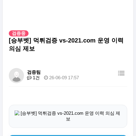
검증중
[승부벳] 먹튀검증 vs-2021.com 운영 이력
의심 제보
검증팀
1건
26-06-09 17:57