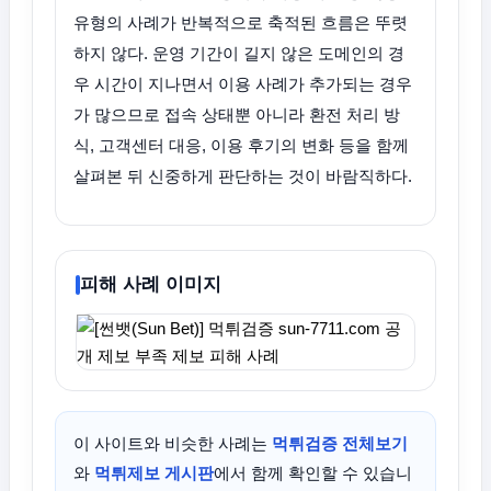
유형의 사례가 반복적으로 축적된 흐름은 뚜렷
하지 않다. 운영 기간이 길지 않은 도메인의 경
우 시간이 지나면서 이용 사례가 추가되는 경우
가 많으므로 접속 상태뿐 아니라 환전 처리 방
식, 고객센터 대응, 이용 후기의 변화 등을 함께
살펴본 뒤 신중하게 판단하는 것이 바람직하다.
피해 사례 이미지
이 사이트와 비슷한 사례는
먹튀검증 전체보기
와
먹튀제보 게시판
에서 함께 확인할 수 있습니