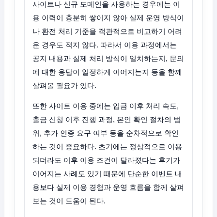
사이트나 신규 도메인을 사용하는 경우에는 이
용 이력이 충분히 쌓이지 않아 실제 운영 방식이
나 환전 처리 기준을 객관적으로 비교하기 어려
운 경우도 적지 않다. 따라서 이용 과정에서는
공지 내용과 실제 처리 방식이 일치하는지, 문의
에 대한 응답이 일정하게 이어지는지 등을 함께
살펴볼 필요가 있다.
또한 사이트 이용 중에는 입금 이후 처리 속도,
출금 신청 이후 진행 과정, 본인 확인 절차의 범
위, 추가 인증 요구 여부 등을 순차적으로 확인
하는 것이 중요하다. 초기에는 정상적으로 이용
되더라도 이후 이용 조건이 달라졌다는 후기가
이어지는 사례도 있기 때문에 단순한 이벤트 내
용보다 실제 이용 경험과 운영 흐름을 함께 살펴
보는 것이 도움이 된다.