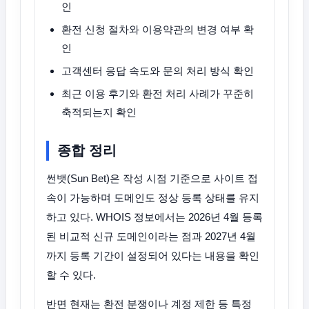
인
환전 신청 절차와 이용약관의 변경 여부 확
인
고객센터 응답 속도와 문의 처리 방식 확인
최근 이용 후기와 환전 처리 사례가 꾸준히
축적되는지 확인
종합 정리
썬뱃(Sun Bet)은 작성 시점 기준으로 사이트 접
속이 가능하며 도메인도 정상 등록 상태를 유지
하고 있다. WHOIS 정보에서는 2026년 4월 등록
된 비교적 신규 도메인이라는 점과 2027년 4월
까지 등록 기간이 설정되어 있다는 내용을 확인
할 수 있다.
반면 현재는 환전 분쟁이나 계정 제한 등 특정