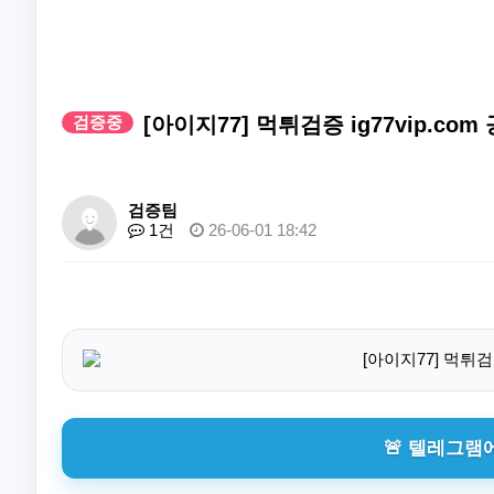
검증중
[아이지77] 먹튀검증 ig77vip.co
검증팀
1건
26-06-01 18:42
🚨 텔레그램