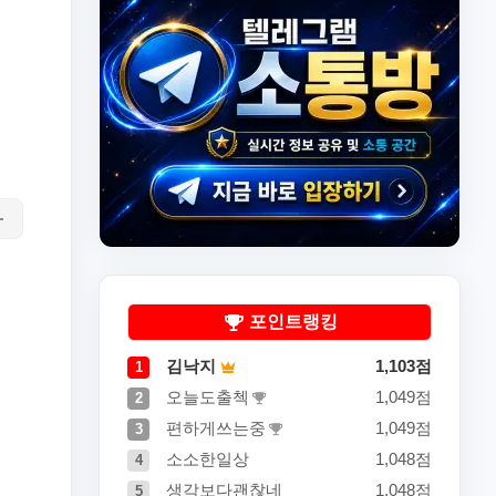
포인트랭킹
김낙지
1,103점
1
오늘도출첵
1,049점
2
편하게쓰는중
1,049점
3
소소한일상
1,048점
4
생각보다괜찮네
1,048점
5