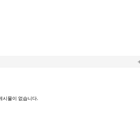
게시물이 없습니다.