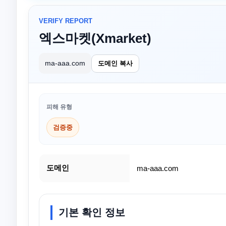
VERIFY REPORT
엑스마켓(Xmarket)
ma-aaa.com
도메인 복사
피해 유형
검증중
도메인
ma-aaa.com
기본 확인 정보