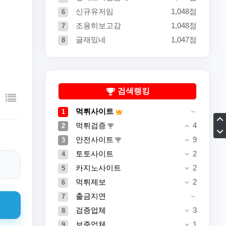
신규유저임
1,048점
6
조용히보고감
1,048점
7
글재밌네
1,047점
8
검색랭킹
먹튀사이트
1
먹튀검증
4
2
안전사이트
9
3
토토사이트
2
4
카지노사이트
2
5
먹튀제보
2
6
출금지연
7
검증업체
3
8
보증업체
1
9