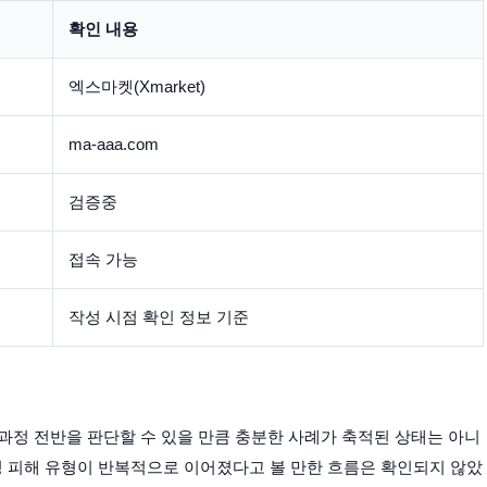
확인 내용
엑스마켓(Xmarket)
ma-aaa.com
검증중
접속 가능
작성 시점 확인 정보 기준
 이용 과정 전반을 판단할 수 있을 만큼 충분한 사례가 축적된 상태는 아니
정 피해 유형이 반복적으로 이어졌다고 볼 만한 흐름은 확인되지 않았