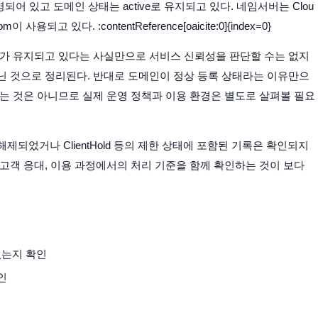
영되어 있고 도메인 상태는 active로 유지되고 있다. 네임서버는 Clou
re.com이 사용되고 있다. :contentReference[oaicite:0]{index=0}
보가 유지되고 있다는 사실만으로 서비스 신뢰성을 판단할 수는 없지
닌 것으로 정리된다. 반대로 도메인이 정상 등록 상태라는 이유만으
는 것은 아니므로 실제 운영 정책과 이용 환경은 별도로 살펴볼 필요
해제되었거나 ClientHold 등의 제한 상태에 포함된 기록은 확인되지
고객 응대, 이용 과정에서의 처리 기준을 함께 확인하는 것이 보다
있는지 확인
인