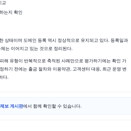
비교
치하는지 확인
이 가능한 상태이며 도메인 등록 역시 정상적으로 유지되고 있다. 등록일과
자체는 이어지고 있는 것으로 정리된다.
 피해 유형이 반복적으로 축적된 사례만으로 평가하기에는 확인 가
정하기 전에는 출금 절차와 이용약관, 고객센터 대응, 최근 운영 변
하다.
제보 게시판
에서 함께 확인할 수 있습니다.