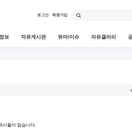
로그인
회원가입
정보
자유게시판
유머/이슈
자유갤러리
게시물이 없습니다.