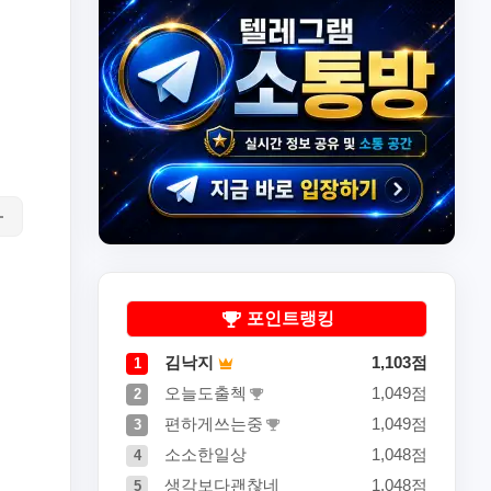
포인트랭킹
김낙지
1,103점
1
오늘도출첵
1,049점
2
편하게쓰는중
1,049점
3
소소한일상
1,048점
4
생각보다괜찮네
1,048점
5