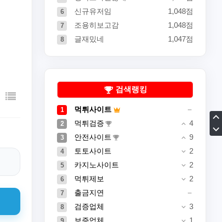
신규유저임
1,048점
6
조용히보고감
1,048점
7
글재밌네
1,047점
8
검색랭킹
먹튀사이트
1
먹튀검증
4
2
안전사이트
9
3
토토사이트
2
4
카지노사이트
2
5
먹튀제보
2
6
출금지연
7
검증업체
3
8
보증업체
1
9