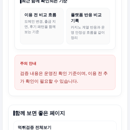
최근 함께 확인되는 기준
이용 전 비교 흐름
플랫폼 반응 비교
기록
도메인 변경, 출금 지
연, 후기 패턴을 함께
카지노 계열 반응과 운
보는 기준
영 안정성 흐름을 같이
정리
주의 안내
검증 내용은 운영진 확인 기준이며, 이용 전 추
가 확인이 필요할 수 있습니다.
함께 보면 좋은 페이지
먹튀검증 전체보기