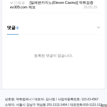
다음글
[일레븐카지노(Eleven Casino)] 먹튀검증
ev309.com 제보
26.05.29
댓글
0
등록된 댓글이 없습니다.
상호명: 먹튀컴퍼니 / 대표자: 김나영 / 사업자등록번호: 123-23-4567
소재지: 서울시 강남구 역삼동 251-1112-1404 / 대표전화:010-1121-112