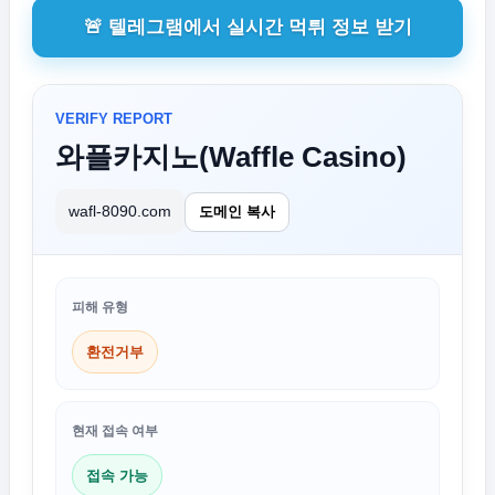
🚨 텔레그램에서 실시간 먹튀 정보 받기
VERIFY REPORT
와플카지노(Waffle Casino)
wafl-8090.com
도메인 복사
피해 유형
환전거부
현재 접속 여부
접속 가능