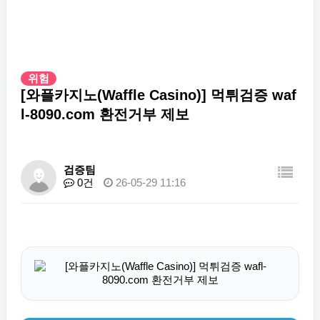
위험
[와플카지노(Waffle Casino)] 먹튀검증 waf
l-8090.com 환전거부 제보
검증팀
0건
26-05-29 11:16