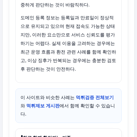
중하게 판단하는 것이 바람직하다.
도메인 등록 정보는 등록일과 만료일이 정상적
으로 유지되고 있으며 현재 접속도 가능한 상태
지만, 이러한 요소만으로 서비스 신뢰도를 평가
하기는 어렵다. 실제 이용을 고려하는 경우에는
최근 운영 흐름과 환전 관련 사례를 함께 확인하
고, 이상 징후가 반복되는 경우에는 충분한 검토
후 판단하는 것이 안전하다.
이 사이트와 비슷한 사례는
먹튀검증 전체보기
와
먹튀제보 게시판
에서 함께 확인할 수 있습니
다.