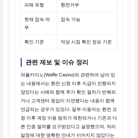
피해 유형
환전거부
현재 접속 여
접속 가능
부
확인 기준
작성 시점 확인 정보 기준
관련 제보 및 이슈 정리
와플카지노(Waffle Casino)와 관련하여 남아 있
는 내용에서는 환전 신청 이후 지급이 진행되지
않았다는 사례와 함께 추가 확인 절차가 반복되
거나 고객센터 응답이 지연됐다는 내용이 함께
언급되는 경우가 있었다. 일부 이용자는 환전 요
청 이후 계정 이용 범위가 제한되거나 기존과 다
른 인증 절차를 요구받았다고 설명했으며, 처리
일정에 대한 명확한 안내가 이어지지 않았다는