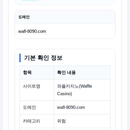
도메인
wafl-8090.com
기본 확인 정보
항목
확인 내용
사이트명
와플카지노(Waffle
Casino)
도메인
wafl-8090.com
카테고리
위험