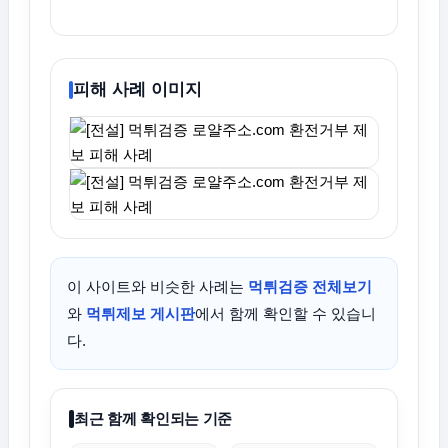
피해 사례 이미지
이 사이트와 비슷한 사례는
먹튀검증 전체보기
와
먹튀제보 게시판
에서 함께 확인할 수 있습니
다.
최근 함께 확인되는 기준