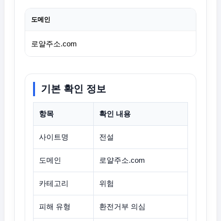
도메인
로얄주소.com
기본 확인 정보
항목
확인 내용
사이트명
전설
도메인
로얄주소.com
카테고리
위험
피해 유형
환전거부 의심