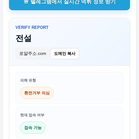
🚨 텔레그램에서 실시간 먹튀 정보 받기
VERIFY REPORT
전설
로얄주소.com
도메인 복사
피해 유형
환전거부 의심
현재 접속 여부
접속 가능