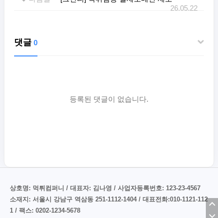
26.05.22
댓글
0
등록된 댓글이 없습니다.
상호명: 먹튀컴퍼니 / 대표자: 김나영 / 사업자등록번호: 123-23-4567
소재지: 서울시 강남구 역삼동 251-1112-1404 / 대표전화:010-1121-112
1 / 팩스: 0202-1234-5678