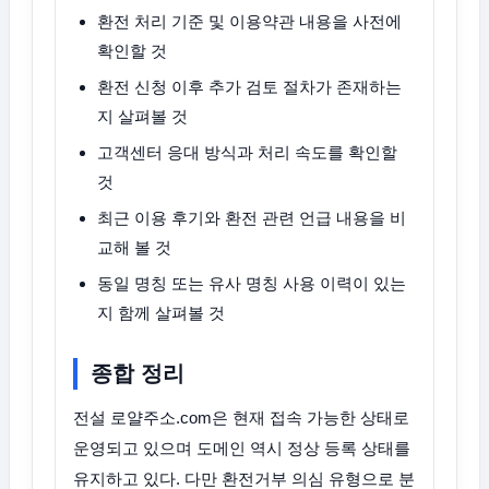
환전 처리 기준 및 이용약관 내용을 사전에
확인할 것
환전 신청 이후 추가 검토 절차가 존재하는
지 살펴볼 것
고객센터 응대 방식과 처리 속도를 확인할
것
최근 이용 후기와 환전 관련 언급 내용을 비
교해 볼 것
동일 명칭 또는 유사 명칭 사용 이력이 있는
지 함께 살펴볼 것
종합 정리
전설 로얄주소.com은 현재 접속 가능한 상태로
운영되고 있으며 도메인 역시 정상 등록 상태를
유지하고 있다. 다만 환전거부 의심 유형으로 분