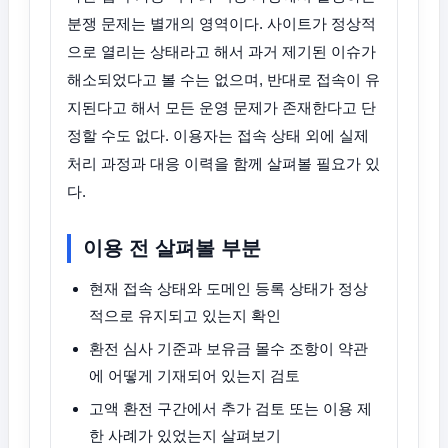
분쟁 문제는 별개의 영역이다. 사이트가 정상적
으로 열리는 상태라고 해서 과거 제기된 이슈가
해소되었다고 볼 수는 없으며, 반대로 접속이 유
지된다고 해서 모든 운영 문제가 존재한다고 단
정할 수도 없다. 이용자는 접속 상태 외에 실제
처리 과정과 대응 이력을 함께 살펴볼 필요가 있
다.
이용 전 살펴볼 부분
현재 접속 상태와 도메인 등록 상태가 정상
적으로 유지되고 있는지 확인
환전 심사 기준과 보유금 몰수 조항이 약관
에 어떻게 기재되어 있는지 검토
고액 환전 구간에서 추가 검토 또는 이용 제
한 사례가 있었는지 살펴보기