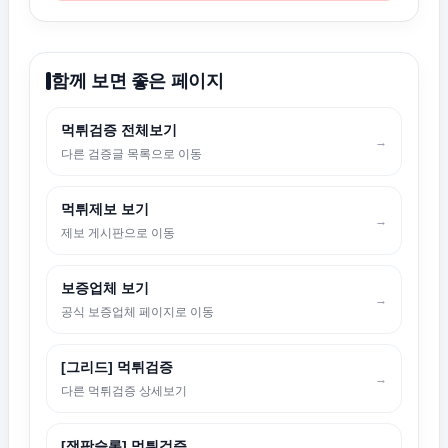
함께 보면 좋은 페이지
먹튀검증 전체보기
→
다른 검증글 목록으로 이동
먹튀제보 보기
→
제보 게시판으로 이동
보증업체 보기
→
공식 보증업체 페이지로 이동
[그리드] 먹튀검증
→
다른 먹튀검증 상세보기
[잭팟슬롯] 먹튀검증