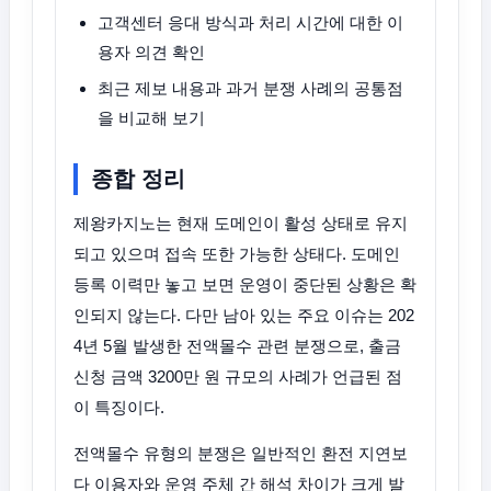
고객센터 응대 방식과 처리 시간에 대한 이
용자 의견 확인
최근 제보 내용과 과거 분쟁 사례의 공통점
을 비교해 보기
종합 정리
제왕카지노는 현재 도메인이 활성 상태로 유지
되고 있으며 접속 또한 가능한 상태다. 도메인
등록 이력만 놓고 보면 운영이 중단된 상황은 확
인되지 않는다. 다만 남아 있는 주요 이슈는 202
4년 5월 발생한 전액몰수 관련 분쟁으로, 출금
신청 금액 3200만 원 규모의 사례가 언급된 점
이 특징이다.
전액몰수 유형의 분쟁은 일반적인 환전 지연보
다 이용자와 운영 주체 간 해석 차이가 크게 발