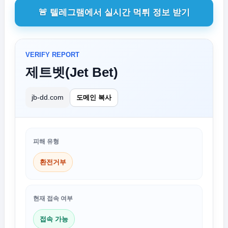
🚨 텔레그램에서 실시간 먹튀 정보 받기
VERIFY REPORT
제트벳(Jet Bet)
jb-dd.com
도메인 복사
피해 유형
환전거부
현재 접속 여부
접속 가능