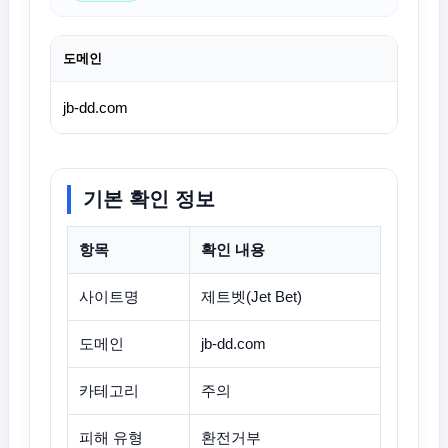
도메인
jb-dd.com
기본 확인 정보
항목
확인 내용
사이트명
제트벳(Jet Bet)
도메인
jb-dd.com
카테고리
주의
피해 유형
환전거부