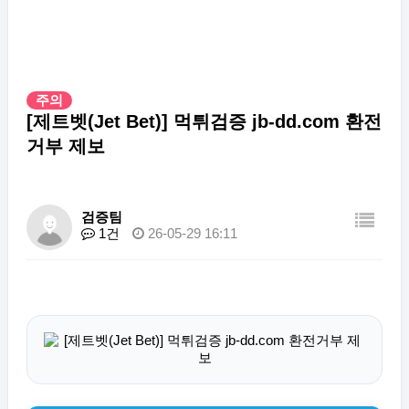
주의
[제트벳(Jet Bet)] 먹튀검증 jb-dd.com 환전
거부 제보
검증팀
1건
26-05-29 16:11