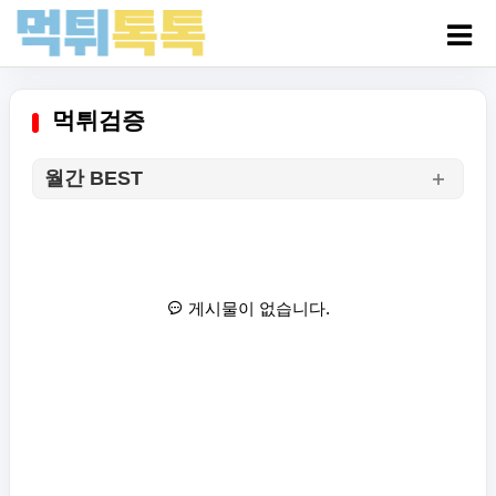
먹튀검증
월간 BEST
게시물이 없습니다.