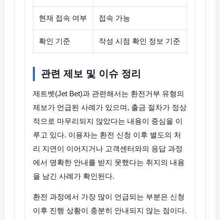
현재 접속 여부
접속 가능
확인 기준
작성 시점 확인 정보 기준
관련 제보 및 이슈 정리
제트벳(Jet Bet)과 관련해서는 환전거부 유형의
제보가 언급된 사례가 있으며, 출금 절차가 정상
적으로 마무리되지 않았다는 내용이 중심을 이
루고 있다. 이용자는 환전 신청 이후 별도의 처
리 지연이 이어지거나 고객센터와의 응답 과정
에서 명확한 안내를 받지 못했다는 취지의 내용
을 남긴 사례가 확인된다.
환전 과정에서 가장 많이 언급되는 부분은 신청
이후 진행 상황이 충분히 안내되지 않는 점이다.