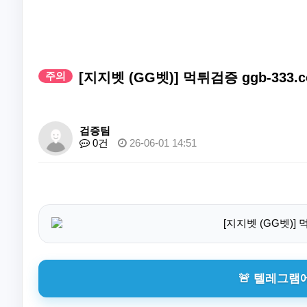
주의
[지지벳 (GG벳)] 먹튀검증 ggb-333
검증팀
0건
26-06-01 14:51
🚨 텔레그램