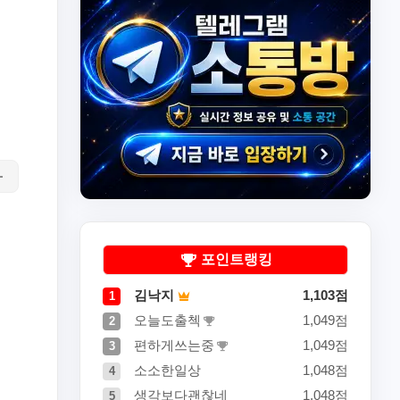
포인트랭킹
김낙지
1,103점
1
오늘도출첵
1,049점
2
편하게쓰는중
1,049점
3
소소한일상
1,048점
4
생각보다괜찮네
1,048점
5