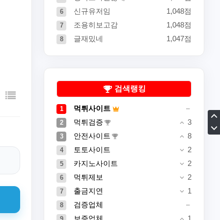
신규유저임
1,048점
6
조용히보고감
1,048점
7
글재밌네
1,047점
8
검색랭킹
먹튀사이트
1
먹튀검증
3
2
안전사이트
8
3
토토사이트
2
4
카지노사이트
2
5
먹튀제보
2
6
출금지연
1
7
검증업체
8
보증업체
1
9