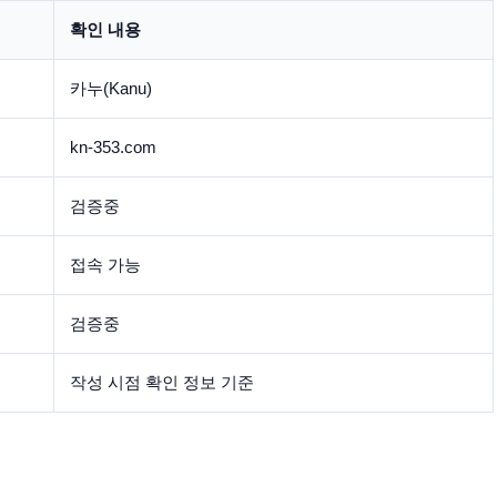
확인 내용
카누(Kanu)
kn-353.com
검증중
접속 가능
검증중
작성 시점 확인 정보 기준