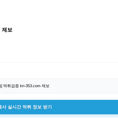
m 제보
에서 실시간 먹튀 정보 받기