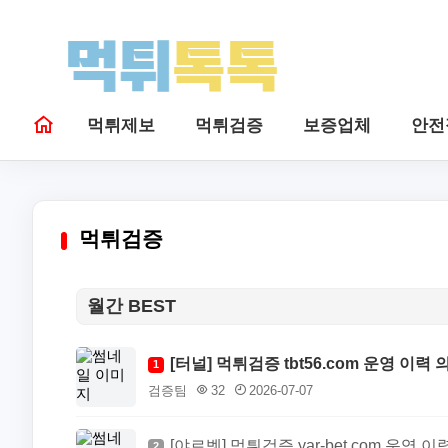
먹튀제보
먹튀검증
보증업체
안전
먹튀검증
월간 BEST
[터널] 먹튀검증 tbt56.com 운영 이력
1
검증팀
32
2026-07-07
[야르벳] 먹튀검증 yar-bet.com 운영 
2