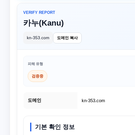
VERIFY REPORT
카누(Kanu)
kn-353.com
도메인 복사
피해 유형
검증중
도메인
kn-353.com
기본 확인 정보