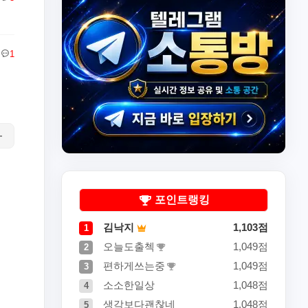
1
포인트랭킹
김낙지
1,103점
1
오늘도출첵
1,049점
2
편하게쓰는중
1,049점
3
소소한일상
1,048점
4
생각보다괜찮네
1,048점
5