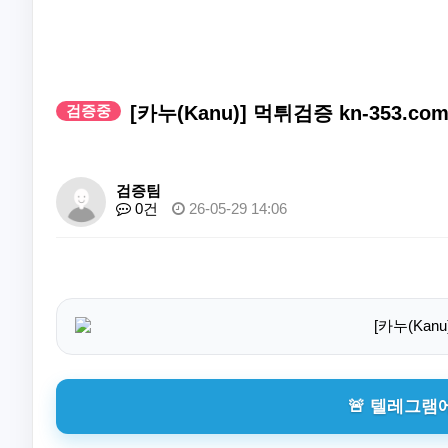
검증중
[카누(Kanu)] 먹튀검증 kn-353.co
검증팀
0건
26-05-29 14:06
🚨 텔레그램