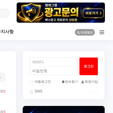
공지사항
자동로그인
정보찾기
회원가입
SNS
2
3