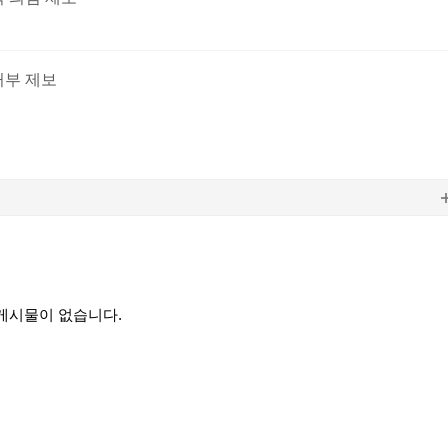
전거부 제보
게시물이 없습니다.