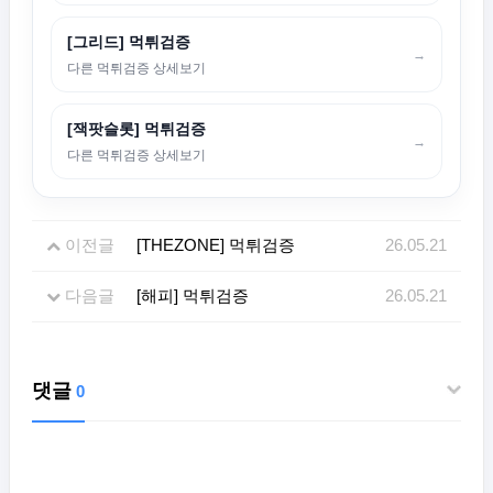
[그리드] 먹튀검증
→
다른 먹튀검증 상세보기
[잭팟슬롯] 먹튀검증
→
다른 먹튀검증 상세보기
이전글
[THEZONE] 먹튀검증
26.05.21
다음글
[해피] 먹튀검증
26.05.21
댓글
0