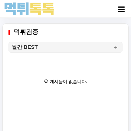
먹튀검증
월간 BEST
게시물이 없습니다.