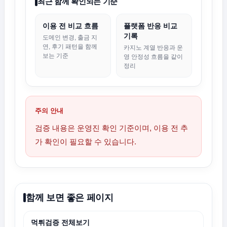
최근 함께 확인되는 기준
이용 전 비교 흐름
플랫폼 반응 비교
기록
도메인 변경, 출금 지
연, 후기 패턴을 함께
카지노 계열 반응과 운
보는 기준
영 안정성 흐름을 같이
정리
주의 안내
검증 내용은 운영진 확인 기준이며, 이용 전 추
가 확인이 필요할 수 있습니다.
함께 보면 좋은 페이지
먹튀검증 전체보기