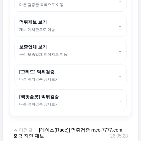
→
다른 검증글 목록으로 이동
먹튀제보 보기
→
제보 게시판으로 이동
보증업체 보기
→
공식 보증업체 페이지로 이동
[그리드] 먹튀검증
→
다른 먹튀검증 상세보기
[잭팟슬롯] 먹튀검증
→
다른 먹튀검증 상세보기
이전글
[레이스(Race)] 먹튀검증 race-7777.com
출금 지연 제보
26.05.28