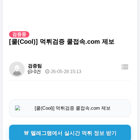
검증중
[쿨(Cool)] 먹튀검증 쿨접속.com 제보
검증팀
0건
26-05-28 15:13
🚨 텔레그램에서 실시간 먹튀 정보 받기