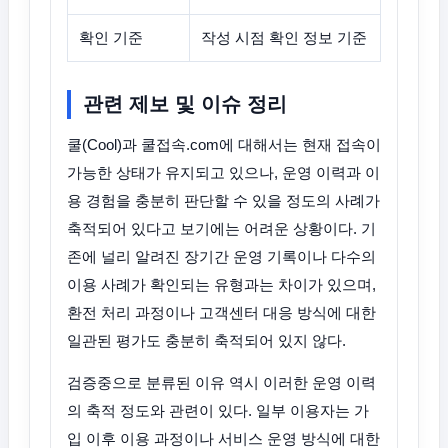
확인 기준
작성 시점 확인 정보 기준
관련 제보 및 이슈 정리
쿨(Cool)과 쿨접속.com에 대해서는 현재 접속이
가능한 상태가 유지되고 있으나, 운영 이력과 이
용 경험을 충분히 판단할 수 있을 정도의 사례가
축적되어 있다고 보기에는 어려운 상황이다. 기
존에 널리 알려진 장기간 운영 기록이나 다수의
이용 사례가 확인되는 유형과는 차이가 있으며,
환전 처리 과정이나 고객센터 대응 방식에 대한
일관된 평가도 충분히 축적되어 있지 않다.
검증중으로 분류된 이유 역시 이러한 운영 이력
의 축적 정도와 관련이 있다. 일부 이용자는 가
입 이후 이용 과정이나 서비스 운영 방식에 대한