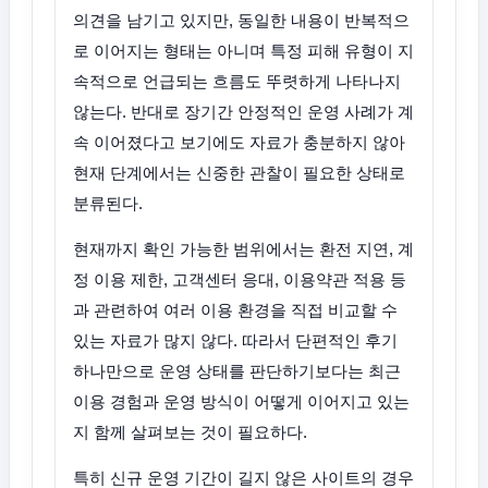
의견을 남기고 있지만, 동일한 내용이 반복적으
로 이어지는 형태는 아니며 특정 피해 유형이 지
속적으로 언급되는 흐름도 뚜렷하게 나타나지
않는다. 반대로 장기간 안정적인 운영 사례가 계
속 이어졌다고 보기에도 자료가 충분하지 않아
현재 단계에서는 신중한 관찰이 필요한 상태로
분류된다.
현재까지 확인 가능한 범위에서는 환전 지연, 계
정 이용 제한, 고객센터 응대, 이용약관 적용 등
과 관련하여 여러 이용 환경을 직접 비교할 수
있는 자료가 많지 않다. 따라서 단편적인 후기
하나만으로 운영 상태를 판단하기보다는 최근
이용 경험과 운영 방식이 어떻게 이어지고 있는
지 함께 살펴보는 것이 필요하다.
특히 신규 운영 기간이 길지 않은 사이트의 경우