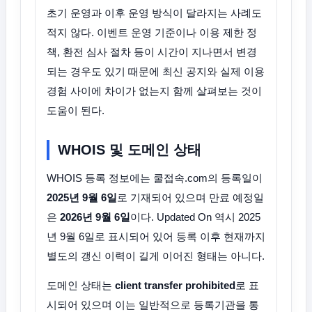
초기 운영과 이후 운영 방식이 달라지는 사례도
적지 않다. 이벤트 운영 기준이나 이용 제한 정
책, 환전 심사 절차 등이 시간이 지나면서 변경
되는 경우도 있기 때문에 최신 공지와 실제 이용
경험 사이에 차이가 없는지 함께 살펴보는 것이
도움이 된다.
WHOIS 및 도메인 상태
WHOIS 등록 정보에는 쿨접속.com의 등록일이
2025년 9월 6일
로 기재되어 있으며 만료 예정일
은
2026년 9월 6일
이다. Updated On 역시 2025
년 9월 6일로 표시되어 있어 등록 이후 현재까지
별도의 갱신 이력이 길게 이어진 형태는 아니다.
도메인 상태는
client transfer prohibited
로 표
시되어 있으며 이는 일반적으로 등록기관을 통