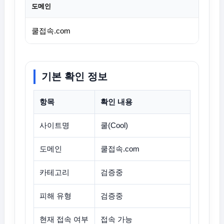
도메인
쿨접속.com
기본 확인 정보
항목
확인 내용
사이트명
쿨(Cool)
도메인
쿨접속.com
카테고리
검증중
피해 유형
검증중
현재 접속 여부
접속 가능