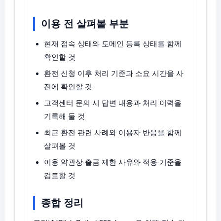
이용 전 살펴볼 부분
현재 접속 상태와 도메인 등록 상태를 함께
확인할 것
환전 신청 이후 처리 기준과 소요 시간을 사
전에 확인할 것
고객센터 문의 시 답변 내용과 처리 이력을
기록해 둘 것
최근 환전 관련 사례와 이용자 반응을 함께
살펴볼 것
이용 약관상 출금 제한 사유와 적용 기준을
검토할 것
종합 정리