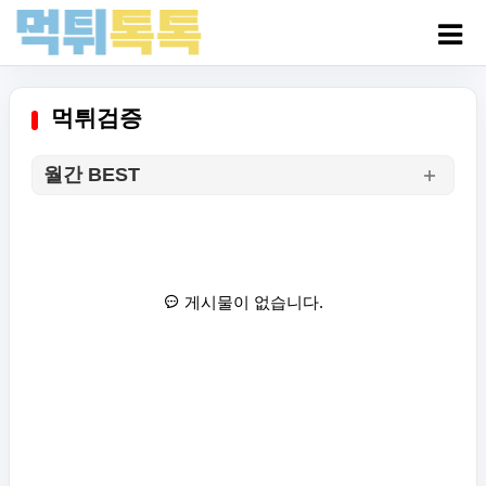
먹튀검증
월간 BEST
게시물이 없습니다.