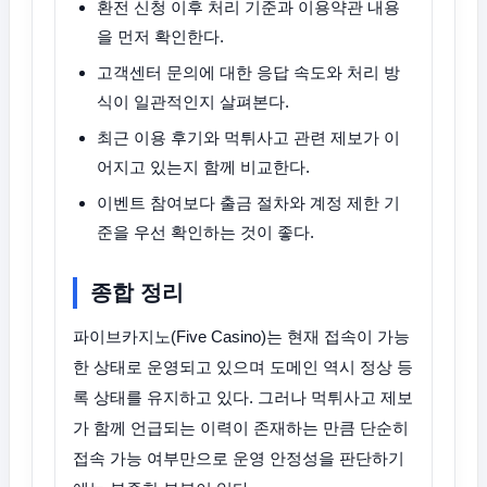
환전 신청 이후 처리 기준과 이용약관 내용
을 먼저 확인한다.
고객센터 문의에 대한 응답 속도와 처리 방
식이 일관적인지 살펴본다.
최근 이용 후기와 먹튀사고 관련 제보가 이
어지고 있는지 함께 비교한다.
이벤트 참여보다 출금 절차와 계정 제한 기
준을 우선 확인하는 것이 좋다.
종합 정리
파이브카지노(Five Casino)는 현재 접속이 가능
한 상태로 운영되고 있으며 도메인 역시 정상 등
록 상태를 유지하고 있다. 그러나 먹튀사고 제보
가 함께 언급되는 이력이 존재하는 만큼 단순히
접속 가능 여부만으로 운영 안정성을 판단하기