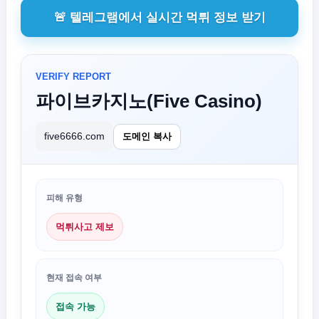
🚨 텔레그램에서 실시간 먹튀 정보 받기
VERIFY REPORT
파이브카지노(Five Casino)
five6666.com
도메인 복사
피해 유형
먹튀사고 제보
현재 접속 여부
접속 가능