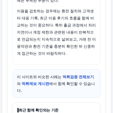
에는 부족한 부분이 있다.
이용을 검토하는 경우에는 환전 절차와 고객센
터 대응 기록, 최근 이용 후기의 흐름을 함께 비
교하는 것이 중요하다. 특히 출금 과정에서 처리
지연이나 계정 제한과 관련된 내용이 반복적으
로 언급되는지 지속적으로 살펴보고, 거래 전 이
용약관과 환전 기준을 충분히 확인한 뒤 신중하
게 접근하는 것이 바람직하다.
이 사이트와 비슷한 사례는
먹튀검증 전체보기
와
먹튀제보 게시판
에서 함께 확인할 수 있습니
다.
최근 함께 확인되는 기준