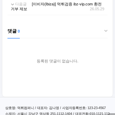
다음글
[이비자(Ibiza)] 먹튀검증 ibz-vip.com 환전
거부 제보
26.05.29
댓글
0
등록된 댓글이 없습니다.
상호명: 먹튀컴퍼니 / 대표자: 김나영 / 사업자등록번호: 123-23-4567
소재지: 서울시 강남구 역삼동 251-1112-1404 / 대표전화:010-1121-112