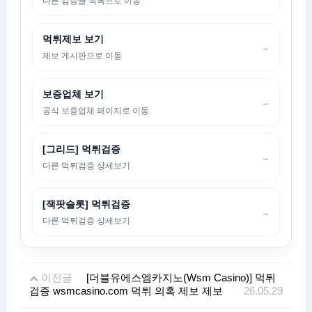
다른 검증글 목록으로 이동
먹튀제보 보기
→
제보 게시판으로 이동
보증업체 보기
→
공식 보증업체 페이지로 이동
[그리드] 먹튀검증
→
다른 먹튀검증 상세보기
[잭팟슬롯] 먹튀검증
→
다른 먹튀검증 상세보기
이전글
[더블유에스엠카지노(Wsm Casino)] 먹튀
검증 wsmcasino.com 먹튀 의혹 제보 제보
26.05.29