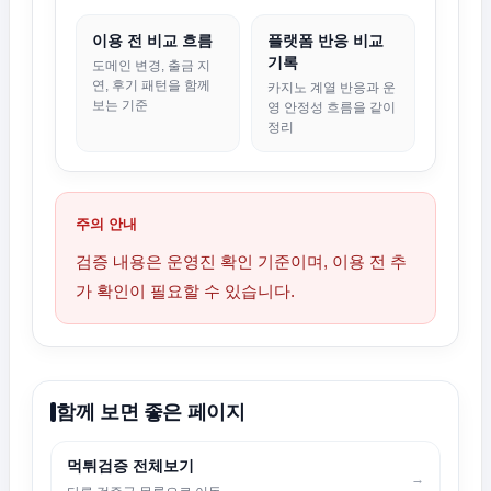
이용 전 비교 흐름
플랫폼 반응 비교
기록
도메인 변경, 출금 지
연, 후기 패턴을 함께
카지노 계열 반응과 운
보는 기준
영 안정성 흐름을 같이
정리
주의 안내
검증 내용은 운영진 확인 기준이며, 이용 전 추
가 확인이 필요할 수 있습니다.
함께 보면 좋은 페이지
먹튀검증 전체보기
→