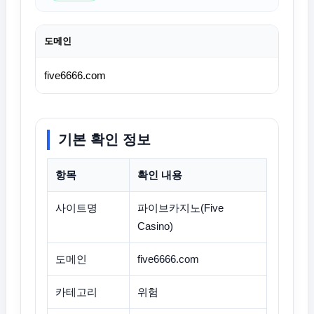
도메인
five6666.com
기본 확인 정보
항목
확인 내용
사이트명
파이브카지노(Five
Casino)
도메인
five6666.com
카테고리
위험