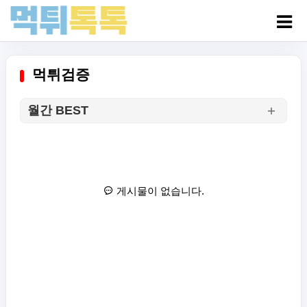
먹튀검증
월간 BEST
게시물이 없습니다.