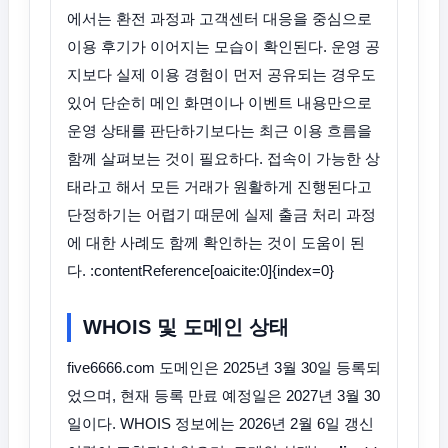
에서는 환전 과정과 고객센터 대응을 중심으로
이용 후기가 이어지는 모습이 확인된다. 운영 공
지보다 실제 이용 경험이 먼저 공유되는 경우도
있어 단순히 메인 화면이나 이벤트 내용만으로
운영 상태를 판단하기보다는 최근 이용 흐름을
함께 살펴보는 것이 필요하다. 접속이 가능한 상
태라고 해서 모든 거래가 원활하게 진행된다고
단정하기는 어렵기 때문에 실제 출금 처리 과정
에 대한 사례도 함께 확인하는 것이 도움이 된
다. :contentReference[oaicite:0]{index=0}
WHOIS 및 도메인 상태
five6666.com 도메인은 2025년 3월 30일 등록되
었으며, 현재 등록 만료 예정일은 2027년 3월 30
일이다. WHOIS 정보에는 2026년 2월 6일 갱신