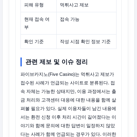
피해 유형
먹튀사고 제보
현재 접속 여
접속 가능
부
확인 기준
작성 시점 확인 정보 기준
관련 제보 및 이슈 정리
파이브카지노(Five Casino)는 먹튀사고 제보가
접수된 사례가 언급되는 사이트로 분류된다. 접
속 자체는 가능한 상태지만, 이용 과정에서는 출
금 처리와 고객센터 대응에 대한 내용을 함께 살
펴볼 필요가 있다. 실제 이용자들이 남긴 내용에
서는 환전 신청 이후 처리 시간이 길어졌다는 이
야기와 함께 문의에 대한 답변이 일정하지 않았
다는 사례가 함께 언급되는 경우가 있다. 이러한