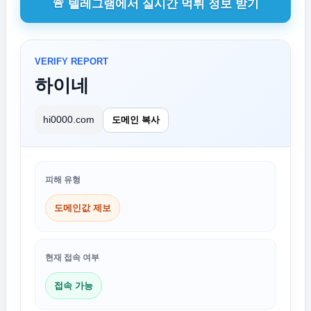
🚨 텔레그램에서 실시간 먹튀 정보 받기
VERIFY REPORT
하이네
hi0000.com
도메인 복사
피해 유형
도메인값 제보
현재 접속 여부
접속 가능