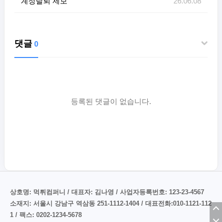
계정탈퇴 제보
26.06.08
댓글
0
등록된 댓글이 없습니다.
상호명: 먹튀컴퍼니 / 대표자: 김나영 / 사업자등록번호: 123-23-4567
소재지: 서울시 강남구 역삼동 251-1112-1404 / 대표전화:010-1121-112
1 / 팩스: 0202-1234-5678