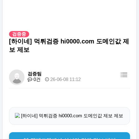
검증중
[하이네] 먹튀검증 hi0000.com 도메인값 제
보 제보
검증팀
0건
26-06-08 11:12