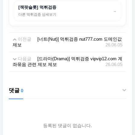
[잭팟슬롯] 먹튀검증
→
다른 먹튀검증 상세보기
이전글
[너트(Nut)] 먹튀검증 nut777.com 도메인값
제보
26.06.05
다음글
[드라마(Drama)] 먹튀검증 vipvip12.com 계
좌묶음 관련 제보 제보
26.06.05
댓글
0
등록된 댓글이 없습니다.