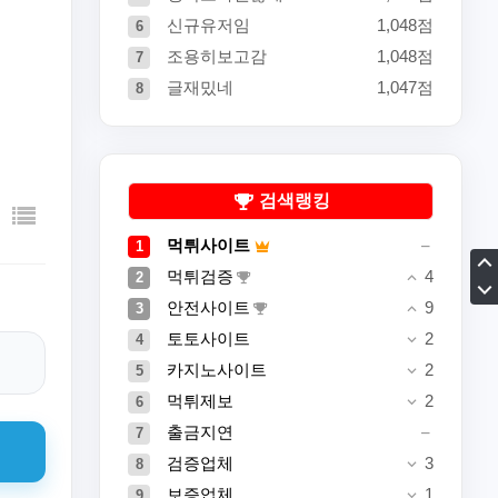
신규유저임
1,048점
6
조용히보고감
1,048점
7
글재밌네
1,047점
8
검색랭킹
먹튀사이트
1
먹튀검증
4
2
안전사이트
9
3
토토사이트
2
4
카지노사이트
2
5
먹튀제보
2
6
출금지연
7
검증업체
3
8
보증업체
1
9