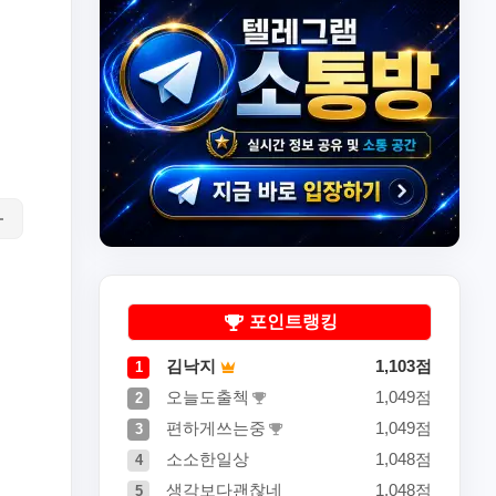
포인트랭킹
김낙지
1,103점
1
오늘도출첵
1,049점
2
편하게쓰는중
1,049점
3
소소한일상
1,048점
4
생각보다괜찮네
1,048점
5