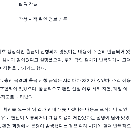
접속 가능
작성 시점 확인 정보 기준
 신청 이후 정상적인 출금이 진행되지 않았다는 내용이 꾸준히 언급되어 왔
뒤 심사가 길어졌다고 설명했으며, 추가 확인 절차가 반복되거나 고객
 경험을 남기기도 했다.
며, 충전 금액과 출금 신청 금액은 사례마다 차이가 있었다. 소액 이용
포함되어 있었으며, 공통적으로 환전 신청 이후 처리 지연, 계정 이
복적으로 나타났다.
 확인을 요구한 뒤 결과 안내가 늦어졌다는 내용도 포함되어 있었
 이유로 환전이 보류되거나 계정 이용이 제한됐다는 설명이 남아 있었
, 환전 과정에서 분쟁이 발생했다는 점은 여러 시기에 걸쳐 반복적으