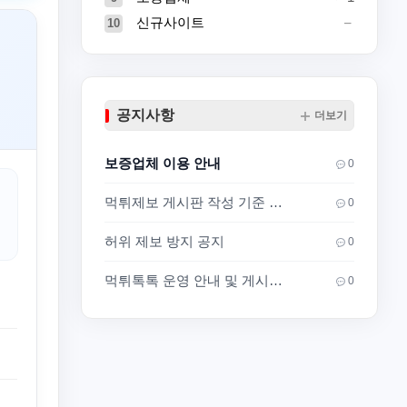
신규사이트
10
공지사항
더보기
보증업체 이용 안내
0
먹튀제보 게시판 작성 기준 안내
0
허위 제보 방지 공지
0
먹튀톡톡 운영 안내 및 게시판 이용 기준
0