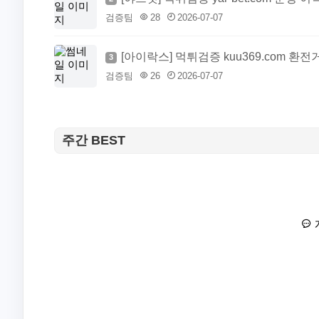
검증팀
28
2026-07-07
[아이락스] 먹튀검증 kuu369.com 환
3
검증팀
26
2026-07-07
주간 BEST