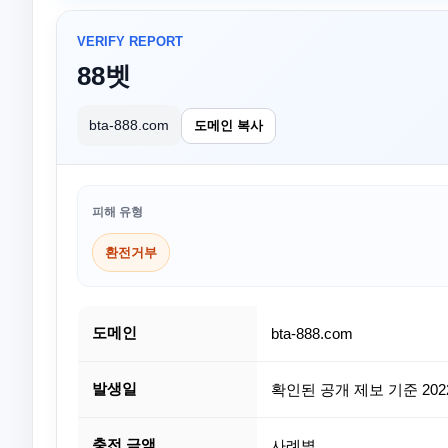
VERIFY REPORT
88벳
bta-888.com
도메인 복사
피해 유형
환전거부
도메인
bta-888.com
발생일
확인된 공개 제보 기준 2022
충전 금액
사례별