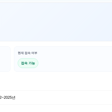
현재 접속 여부
접속 가능
~2025년