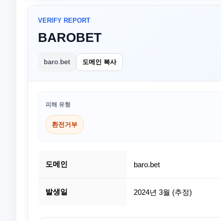
VERIFY REPORT
BAROBET
baro.bet
도메인 복사
피해 유형
환전거부
도메인
baro.bet
발생일
2024년 3월 (추정)