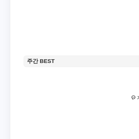
주간 BEST