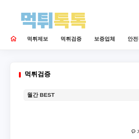
먹튀제보
먹튀검증
보증업체
안전
먹튀검증
월간 BEST