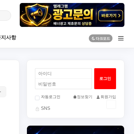
공지사항
자동로그인
정보찾기
회원가입
SNS