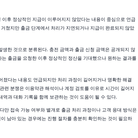
신청 이후 정상적인 지급이 이루어지지 않았다는 내용이 중심으로 언급
를 거쳤지만 출금 단계에서 처리가 지연되거나 지급이 완료되지 않았
 발생한 것으로 분류된다. 충전 금액과 출금 신청 금액은 공개되지 않
자는 출금을 요청한 이후 정상적인 정산을 기대했으나 원하는 결과를
이어졌다는 내용도 언급되지만 처리 과정이 길어지거나 명확한 해결
 관련 분쟁은 이용약관 해석이나 계정 검토를 이유로 시간이 길어지
역과 대화 기록을 함께 보관하는 것이 도움이 될 수 있다.
다만 접속 가능 여부와 별개로 출금 처리 과정이나 고객 응대 방식은
력이 남아 있는 경우에는 진행 절차를 충분히 확인하는 것이 필요하