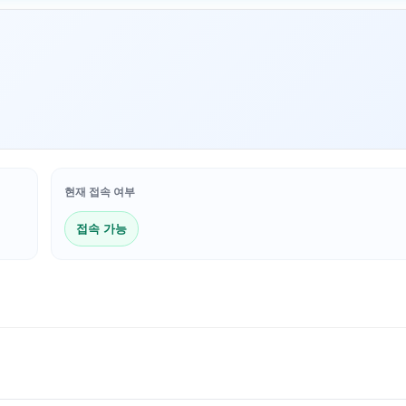
현재 접속 여부
접속 가능