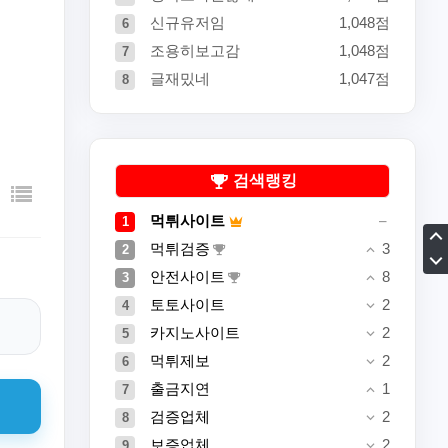
신규유저임
1,048점
6
조용히보고감
1,048점
7
글재밌네
1,047점
8
검색랭킹
먹튀사이트
1
먹튀검증
3
2
안전사이트
8
3
토토사이트
2
4
카지노사이트
2
5
먹튀제보
2
6
출금지연
1
7
검증업체
2
8
보증업체
2
9