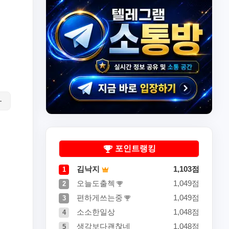
포인트랭킹
김낙지
1,103점
1
오늘도출첵
1,049점
2
편하게쓰는중
1,049점
3
소소한일상
1,048점
4
생각보다괜찮네
1,048점
5