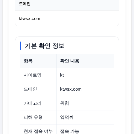
도메인
ktwsx.com
기본 확인 정보
항목
확인 내용
사이트명
kt
도메인
ktwsx.com
카테고리
위험
피해 유형
입먹튀
현재 접속 여부
접속 가능