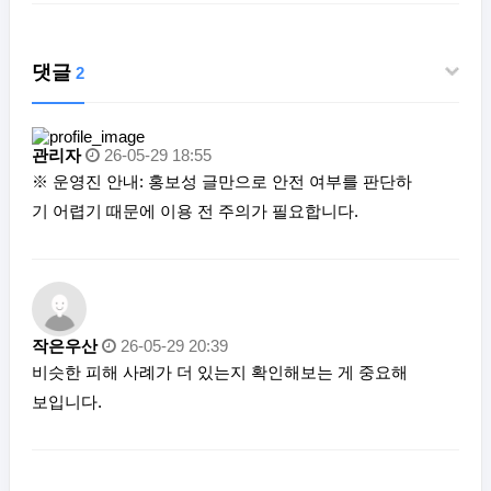
댓글
2
관리자
26-05-29 18:55
※ 운영진 안내: 홍보성 글만으로 안전 여부를 판단하
기 어렵기 때문에 이용 전 주의가 필요합니다.
작은우산
26-05-29 20:39
비슷한 피해 사례가 더 있는지 확인해보는 게 중요해
보입니다.