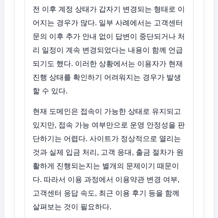
전 이후 계정 상태가 갑자기 변경되는 형태로 이
어지는 경우가 많다. 일부 사례에서는 고객센터
문의 이후 추가 안내 없이 답변이 중단되거나 처
리 일정이 계속 변경되었다는 내용이 함께 언급
되기도 했다. 이러한 상황에서는 이용자가 현재
진행 상태를 확인하기 어려워지는 경우가 발생
할 수 있다.
현재 도메인은 접속이 가능한 상태로 유지되고
있지만, 접속 가능 여부만으로 운영 안정성을 판
단하기는 어렵다. 사이트가 정상적으로 열리는
것과 실제 입금 처리, 고객 응대, 출금 절차가 원
활하게 진행되는지는 별개의 문제이기 때문이
다. 따라서 이용 과정에서 이용약관 변경 여부,
고객센터 응답 속도, 최근 이용 후기 등을 함께
살펴보는 것이 필요하다.