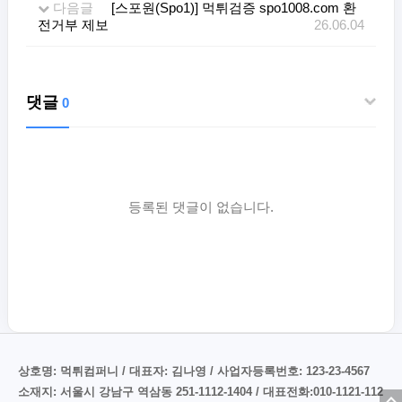
다음글
[스포원(Spo1)] 먹튀검증 spo1008.com 환
전거부 제보
26.06.04
댓글
0
등록된 댓글이 없습니다.
상호명: 먹튀컴퍼니 / 대표자: 김나영 / 사업자등록번호: 123-23-4567
소재지: 서울시 강남구 역삼동 251-1112-1404 / 대표전화:010-1121-112