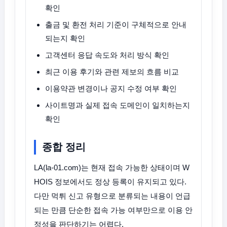
확인
출금 및 환전 처리 기준이 구체적으로 안내
되는지 확인
고객센터 응답 속도와 처리 방식 확인
최근 이용 후기와 관련 제보의 흐름 비교
이용약관 변경이나 공지 수정 여부 확인
사이트명과 실제 접속 도메인이 일치하는지
확인
종합 정리
LA(la-01.com)는 현재 접속 가능한 상태이며 W
HOIS 정보에서도 정상 등록이 유지되고 있다.
다만 먹튀 신고 유형으로 분류되는 내용이 언급
되는 만큼 단순한 접속 가능 여부만으로 이용 안
정성을 판단하기는 어렵다.