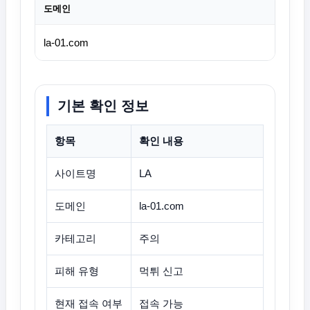
도메인
la-01.com
기본 확인 정보
항목
확인 내용
사이트명
LA
도메인
la-01.com
카테고리
주의
피해 유형
먹튀 신고
현재 접속 여부
접속 가능