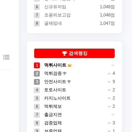
신규유저임
1,048점
6
조용히보고감
1,048점
7
글재밌네
1,047점
8
검색랭킹
먹튀사이트
1
먹튀검증
4
2
안전사이트
9
3
토토사이트
2
4
카지노사이트
2
5
먹튀제보
2
6
출금지연
7
검증업체
3
8
보증업체
1
9