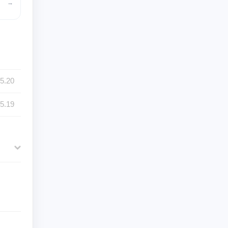
→
5.20
5.19