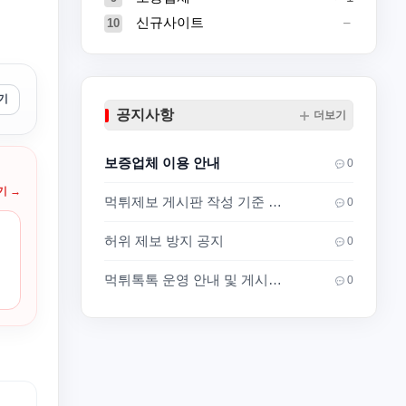
신규사이트
10
기
공지사항
더보기
보증업체 이용 안내
0
기 →
먹튀제보 게시판 작성 기준 안내
0
허위 제보 방지 공지
0
먹튀톡톡 운영 안내 및 게시판 이용 기준
0