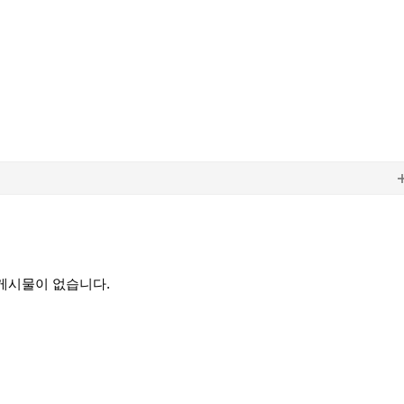
게시물이 없습니다.