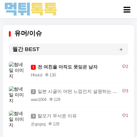
유머/이슈
월간 BEST
전 여친을 아직도 못잊은 남자
2
1
Hhskd
130
일본 시골이 어떤 느낌인지 설명하는 일본인
3
2
wan1004
129
탈모가 무서운 이유
1
3
온gsgsg
128