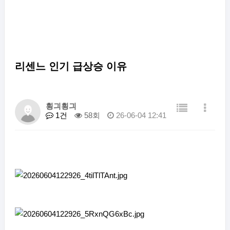
리센느 인기 급상승 이유
힁긔힁긔
1건
58회
26-06-04 12:41