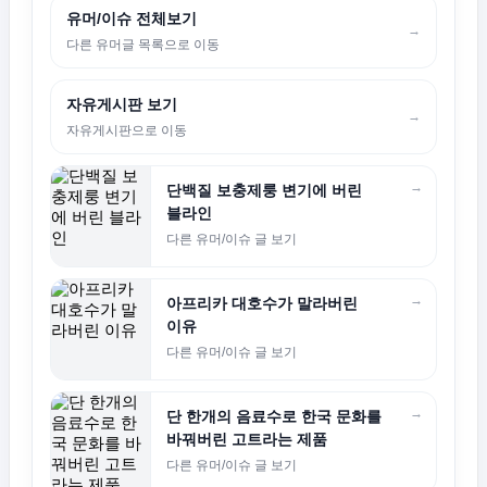
유머/이슈 전체보기
→
다른 유머글 목록으로 이동
자유게시판 보기
→
자유게시판으로 이동
→
단백질 보충제룽 변기에 버린
블라인
다른 유머/이슈 글 보기
→
아프리카 대호수가 말라버린
이유
다른 유머/이슈 글 보기
→
단 한개의 음료수로 한국 문화를
바꿔버린 고트라는 제품
다른 유머/이슈 글 보기