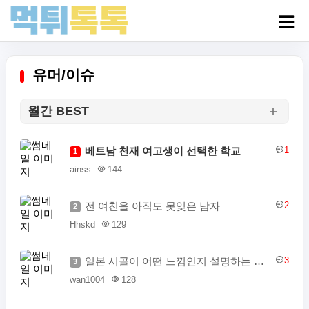
유머/이슈
월간 BEST
베트남 천재 여고생이 선택한 학교
1
1
ainss
144
전 여친을 아직도 못잊은 남자
2
2
Hhskd
129
일본 시골이 어떤 느낌인지 설명하는 일본인
3
3
wan1004
128