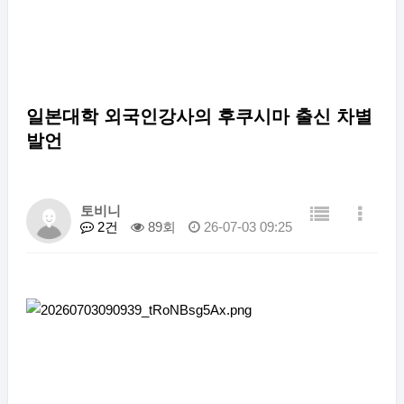
일본대학 외국인강사의 후쿠시마 출신 차별
발언
토비니
2건
89회
26-07-03 09:25