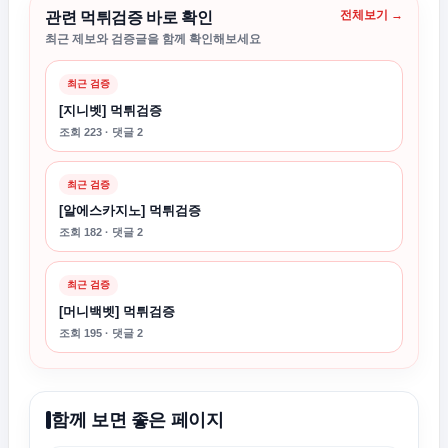
전체보기 →
관련 먹튀검증 바로 확인
최근 제보와 검증글을 함께 확인해보세요
최근 검증
[지니벳] 먹튀검증
조회 223 · 댓글 2
최근 검증
[알에스카지노] 먹튀검증
조회 182 · 댓글 2
최근 검증
[머니백벳] 먹튀검증
조회 195 · 댓글 2
함께 보면 좋은 페이지