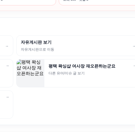
자유게시판 보기
→
자유게시판으로 이동
→
평택 왁싱샵 여사장 재오픈하는군요
다른 유머/이슈 글 보기
→