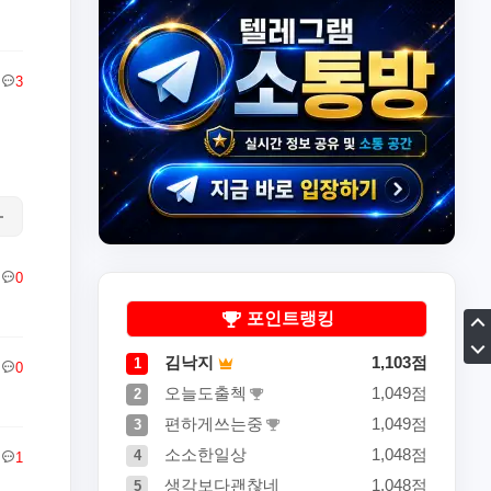
3
0
포인트랭킹
김낙지
1,103점
1
0
오늘도출첵
1,049점
2
편하게쓰는중
1,049점
3
소소한일상
1,048점
4
1
생각보다괜찮네
1,048점
5