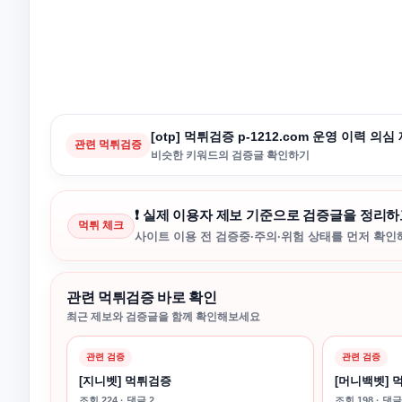
[otp] 먹튀검증 p-1212.com 운영 이력 의심
관련 먹튀검증
비슷한 키워드의 검증글 확인하기
❗ 실제 이용자 제보 기준으로 검증글을 정리
먹튀 체크
사이트 이용 전 검증중·주의·위험 상태를 먼저 확인
관련 먹튀검증 바로 확인
최근 제보와 검증글을 함께 확인해보세요
관련 검증
관련 검증
[지니벳] 먹튀검증
[머니백벳] 
조회 224 · 댓글 2
조회 198 · 댓글