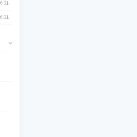
6.01
6.01