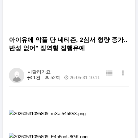
아이유에 악플 단 네티즌, 2심서 형량 증가..
반성 없어" 징역형 집행유예
사달리가요
1건
52회
26-05-31 10:11