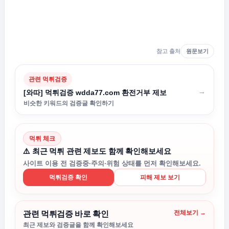
참고 출처
원문보기
관련 먹튀검증
→
[와따] 먹튀검증 wdda77.com 환전거부 제보
비슷한 키워드의 검증글 확인하기
먹튀 체크
⚠️ 최근 먹튀 관련 제보도 함께 확인해보세요
사이트 이용 전 검증중·주의·위험 상태를 먼저 확인해보세요.
먹튀검증 확인
피해 제보 보기
전체보기 →
관련 먹튀검증 바로 확인
최근 제보와 검증글을 함께 확인해보세요