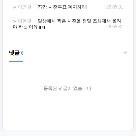
이전글
??? : 사전투표 폐지하라!!
26.05.31
다음글
일상에서 찍은 사진을 정말 조심해서 올려
야 하는 이유.jpg
26.05.31
댓글
0
등록된 댓글이 없습니다.