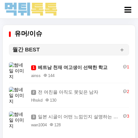
유머/이슈
월간 BEST
베트남 천재 여고생이 선택한 학교
1
1
ainss
144
전 여친을 아직도 못잊은 남자
2
2
Hhskd
130
일본 시골이 어떤 느낌인지 설명하는 일본인
3
3
wan1004
128