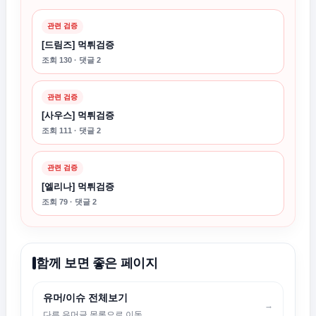
관련 검증
[드림즈] 먹튀검증
조회 130 · 댓글 2
관련 검증
[사우스] 먹튀검증
조회 111 · 댓글 2
관련 검증
[엘리나] 먹튀검증
조회 79 · 댓글 2
함께 보면 좋은 페이지
유머/이슈 전체보기
→
다른 유머글 목록으로 이동