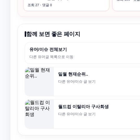
조회 27 · 댓글 0
함께 보면 좋은 페이지
유머/이슈 전체보기
다른 유머글 목록으로 이동
밀월 현재순위..
다른 유머/이슈 글 보기
월드컵 이탈리아 구사회생
다른 유머/이슈 글 보기