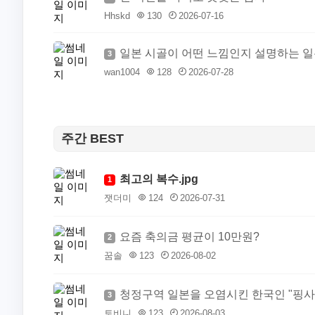
Hhskd
130
2026-07-16
일본 시골이 어떤 느낌인지 설명하는 
3
wan1004
128
2026-07-28
주간 BEST
최고의 복수.jpg
1
잿더미
124
2026-07-31
요즘 축의금 평균이 10만원?
2
꿈솔
123
2026-08-02
청정구역 일본을 오염시킨 한국인 "핑사
3
토비니
123
2026-08-03