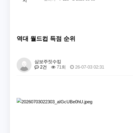
역대 월드컵 득점 순위
삼보주짓수킹
2건
71회
26-07-03 02:31