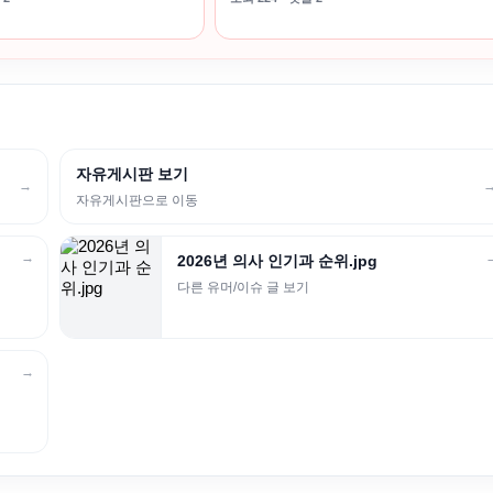
자유게시판 보기
→
자유게시판으로 이동
→
2026년 의사 인기과 순위.jpg
다른 유머/이슈 글 보기
→