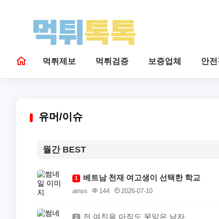
먹튀제보
먹튀검증
보증업체
안전
유머/이슈
월간 BEST
베트남 천재 여고생이 선택한 학교
1
ainss
144
2026-07-10
전 여친을 아직도 못잊은 남자
2