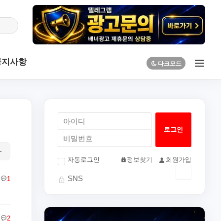
공지사항
자동로그인
정보찾기
회원가입
SNS
1
2