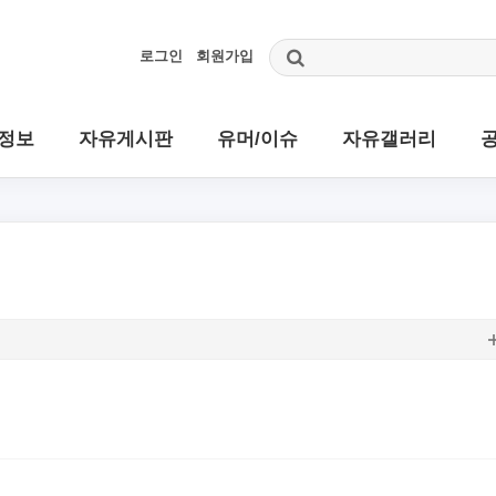
로그인
회원가입
정보
자유게시판
유머/이슈
자유갤러리