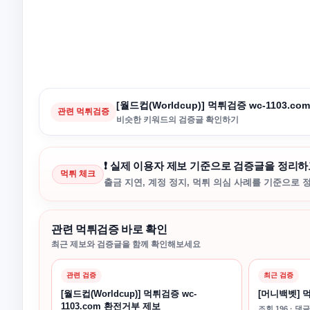
[월드컵(Worldcup)] 먹튀검증 wc-1103.c
관련 먹튀검증
비슷한 키워드의 검증글 확인하기
❗ 실제 이용자 제보 기준으로 검증글을 정리
먹튀 체크
출금 지연, 계정 정지, 먹튀 의심 사례를 기준으로 
관련 먹튀검증 바로 확인
최근 제보와 검증글을 함께 확인해보세요
관련 검증
최근 검증
[월드컵(Worldcup)] 먹튀검증 wc-
[머니백벳] 
1103.com 환전거부 제보
조회 196 · 댓글