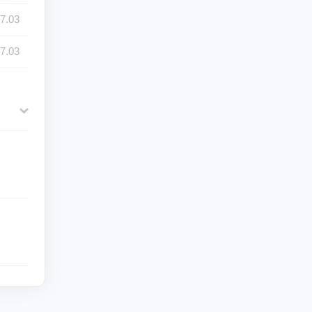
7.03
7.03