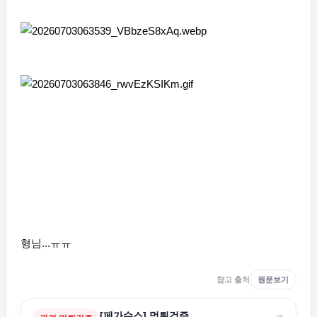
형님...ㅠㅠ
참고 출처
원문보기
→
[페가수스] 먹튀검증