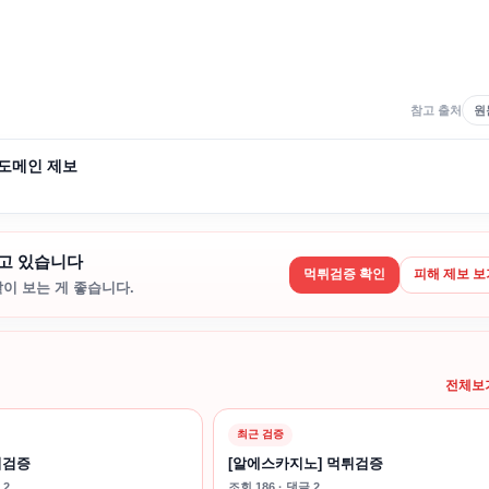
참고 출처
원
실제도메인 제보
하고 있습니다
먹튀검증 확인
피해 제보 보
이 보는 게 좋습니다.
전체보
최근 검증
튀검증
[알에스카지노] 먹튀검증
 2
조회 186 · 댓글 2