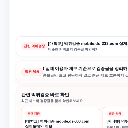
[대학교] 먹튀검증 mobile.ds-333.com 
관련 먹튀검증
비슷한 키워드의 검증글 확인하기
❗ 실제 이용자 제보 기준으로 검증글을 정리
먹튀 체크
홍보글만 보고 판단하지 말고 최근 제보 흐름까지 같
관련 먹튀검증 바로 확인
최근 제보와 검증글을 함께 확인해보세요
관련 검증
최근 검증
[대학교] 먹튀검증 mobile.ds-333.com
[지니벳] 먹
실제도메인 제보
조회 225 · 댓글