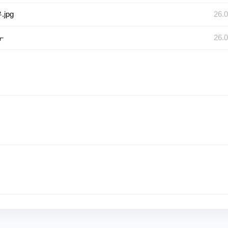
jpg
26.0
ㅜ
26.0