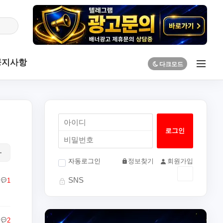
공지사항
자동로그인
정보찾기
회원가입
SNS
1
2