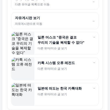
→
다른 유머글 목록으로 이동
자유게시판 보기
→
자유게시판으로 이동
→
일론 머스크 "중국은 결코
우리의 기술을 복제할 수 없다"
다른 유머/이슈 글 보기
→
카톡 시스템 오류 레전드
다른 유머/이슈 글 보기
→
일본에 떠도는 한국 카톡대화
다른 유머/이슈 글 보기