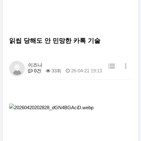
읽씹 당해도 안 민망한 카톡 기술
이즈나
0건
33회
26-04-21 19:13