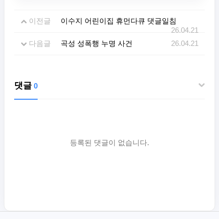
이전글
이수지 어린이집 휴먼다큐 댓글일침
26.04.21
다음글
곡성 성폭행 누명 사건
26.04.21
댓글
0
등록된 댓글이 없습니다.