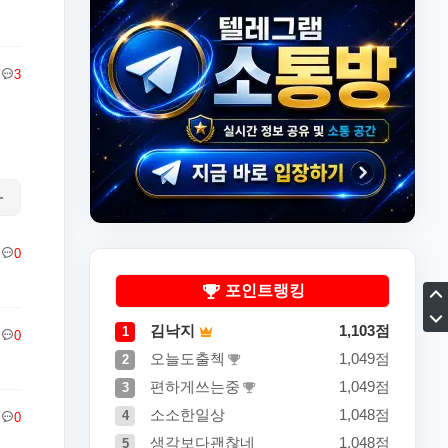
3
0
포인트랭킹
김낙지
1,103점
1
0
오늘도출첵
1,049점
2
편하게쓰는중
1,049점
3
소소한일상
1,048점
4
0
생각보다괜찮네
1,048점
5