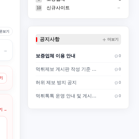
신규사이트
10
문보기
공지사항
더보기
→
보증업체 이용 안내
0
먹튀제보 게시판 작성 기준 안내
0
기
허위 제보 방지 공지
0
먹튀톡톡 운영 안내 및 게시판 이용 기준
0
기 →