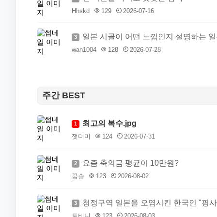
Hhskd
129
2026-07-16
일본 시골이 어떤 느낌인지 설명하는 
3
wan1004
128
2026-07-28
주간 BEST
최고의 복수.jpg
1
잿더미
124
2026-07-31
요즘 축의금 평균이 10만원?
2
꿈솔
123
2026-08-02
청정구역 일본을 오염시킨 한국인 "핑사
3
토비니
123
2026-08-03