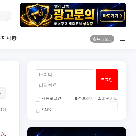
공지사항
자동로그인
정보찾기
회원가입
SNS
1
2