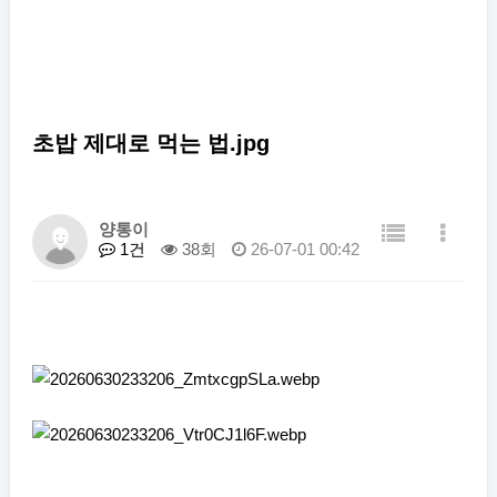
초밥 제대로 먹는 법.jpg
양통이
1건
38회
26-07-01 00:42