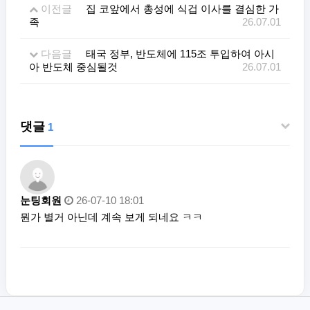
이전글
집 코앞에서 총성에 식겁 이사를 결심한 가
족
26.07.01
다음글
태국 정부, 반도체에 115조 투입하여 아시
아 반도체 중심될것
26.07.01
댓글
1
눈팅회원
26-07-10 18:01
뭔가 별거 아닌데 계속 보게 되네요 ㅋㅋ