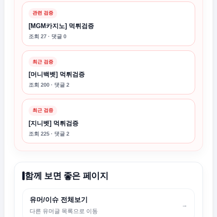
관련 검증
[MGM카지노] 먹튀검증
조회 27 · 댓글 0
최근 검증
[머니백벳] 먹튀검증
조회 200 · 댓글 2
최근 검증
[지니벳] 먹튀검증
조회 225 · 댓글 2
함께 보면 좋은 페이지
유머/이슈 전체보기
→
다른 유머글 목록으로 이동