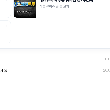
대한민국 배우들 원피스 실사판.avi
다른 유머/이슈 글 보기
→
26.0
주세요
26.0