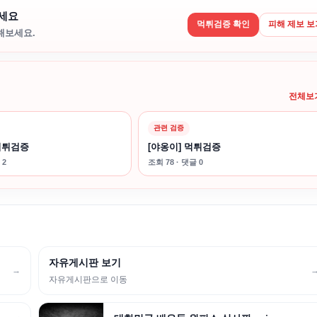
보세요
먹튀검증 확인
피해 제보 보
해보세요.
전체보
관련 검증
먹튀검증
[야옹이] 먹튀검증
 2
조회 78 · 댓글 0
자유게시판 보기
→
자유게시판으로 이동
→