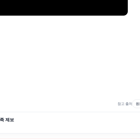
참고 출처
원
부족 제보