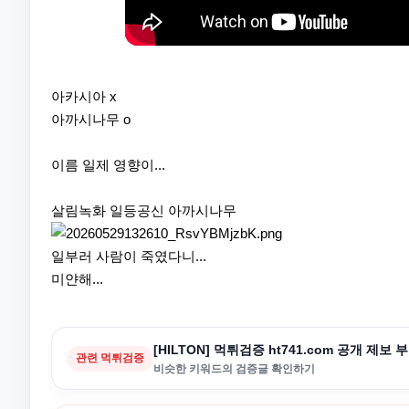
아카시아 x
아까시나무 o
이름 일제 영향이...
살림녹화 일등공신 아까시나무
일부러 사람이 죽였다니...
미얀해...
[HILTON] 먹튀검증 ht741.com 공개 제보 
관련 먹튀검증
비슷한 키워드의 검증글 확인하기