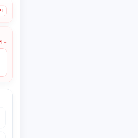
기
기 →
→
→