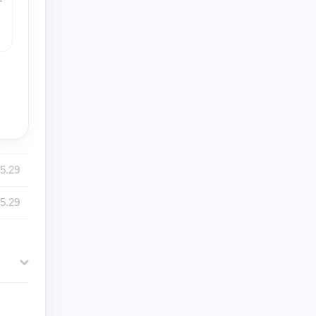
5.29
5.29