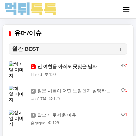
유머/이슈
월간 BEST
전 여친을 아직도 못잊은 남자
2
1
Hhskd
130
일본 시골이 어떤 느낌인지 설명하는 일본인
3
2
wan1004
129
탈모가 무서운 이유
1
3
온gsgsg
128