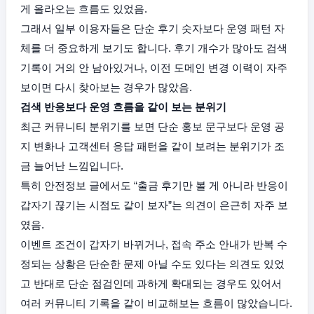
게 올라오는 흐름도 있었음.
그래서 일부 이용자들은 단순 후기 숫자보다 운영 패턴 자
체를 더 중요하게 보기도 합니다. 후기 개수가 많아도 검색
기록이 거의 안 남아있거나, 이전 도메인 변경 이력이 자주
보이면 다시 찾아보는 경우가 많았음.
검색 반응보다 운영 흐름을 같이 보는 분위기
최근 커뮤니티 분위기를 보면 단순 홍보 문구보다 운영 공
지 변화나 고객센터 응답 패턴을 같이 보려는 분위기가 조
금 늘어난 느낌입니다.
특히 안전정보 글에서도 “출금 후기만 볼 게 아니라 반응이
갑자기 끊기는 시점도 같이 보자”는 의견이 은근히 자주 보
였음.
이벤트 조건이 갑자기 바뀌거나, 접속 주소 안내가 반복 수
정되는 상황은 단순한 문제 아닐 수도 있다는 의견도 있었
고 반대로 단순 점검인데 과하게 확대되는 경우도 있어서
여러 커뮤니티 기록을 같이 비교해보는 흐름이 많았습니다.