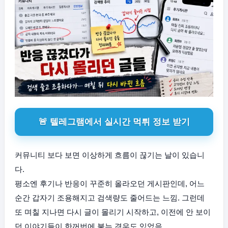
🚨 텔레그램에서 실시간 먹튀 정보 받기
커뮤니티 보다 보면 이상하게 흐름이 끊기는 날이 있습니
다.
평소엔 후기나 반응이 꾸준히 올라오던 게시판인데, 어느
순간 갑자기 조용해지고 검색량도 줄어드는 느낌. 그런데
또 며칠 지나면 다시 글이 몰리기 시작하고, 이전에 안 보이
던 이야기들이 한꺼번에 붙는 경우도 있었음.