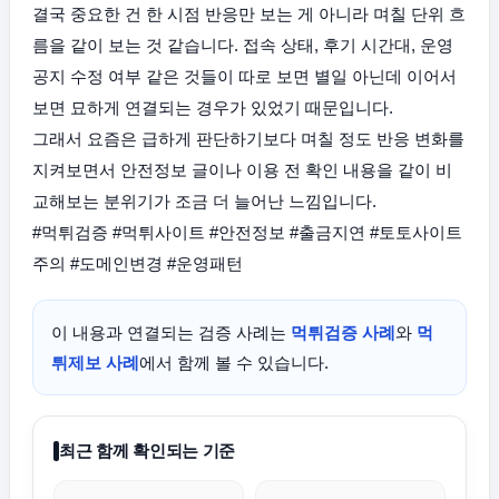
결국 중요한 건 한 시점 반응만 보는 게 아니라 며칠 단위 흐
름을 같이 보는 것 같습니다. 접속 상태, 후기 시간대, 운영
공지 수정 여부 같은 것들이 따로 보면 별일 아닌데 이어서
보면 묘하게 연결되는 경우가 있었기 때문입니다.
그래서 요즘은 급하게 판단하기보다 며칠 정도 반응 변화를
지켜보면서 안전정보 글이나 이용 전 확인 내용을 같이 비
교해보는 분위기가 조금 더 늘어난 느낌입니다.
#먹튀검증 #먹튀사이트 #안전정보 #출금지연 #토토사이트
주의 #도메인변경 #운영패턴
이 내용과 연결되는 검증 사례는
먹튀검증 사례
와
먹
튀제보 사례
에서 함께 볼 수 있습니다.
최근 함께 확인되는 기준