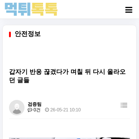
안전정보
갑자기 반응 끊겼다가 며칠 뒤 다시 올라오
던 글들
검증팀
0건
26-05-21 10:10