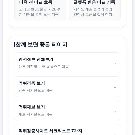
이용 전 비교 흐름
플랫폼 반응 비교 기록
도메인 변경, 출금 지연, 후
카지노 계열 반응과 운영
기 패턴을 함께 보는 기준
안정성 흐름을 같이 정리
함께 보면 좋은 페이지
안전정보 전체보기
→
다른 안전정보 글 목록으로 이동
먹튀검증 보기
→
검증 게시판으로 이동
먹튀제보 보기
→
제보 게시판으로 이동
먹튀검증사이트 체크리스트 7가지
→