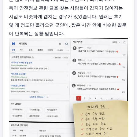
특히 안전정보 관련 글을 찾는 사람들이 갑자기 많아지는
시점도 비슷하게 겹치는 경우가 있었습니다. 원래는 후기
몇 개 정도만 올라오던 곳인데, 짧은 시간 안에 비슷한 질문
이 반복되는 상황 말입니다.