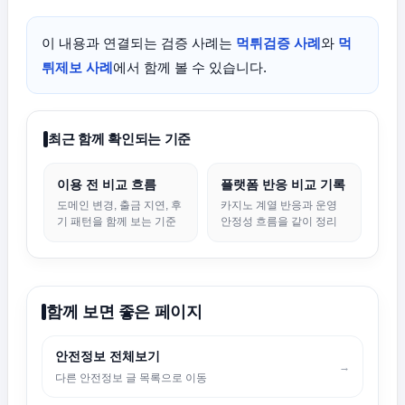
이 내용과 연결되는 검증 사례는
먹튀검증 사례
와
먹
튀제보 사례
에서 함께 볼 수 있습니다.
최근 함께 확인되는 기준
이용 전 비교 흐름
플랫폼 반응 비교 기록
도메인 변경, 출금 지연, 후
카지노 계열 반응과 운영
기 패턴을 함께 보는 기준
안정성 흐름을 같이 정리
함께 보면 좋은 페이지
안전정보 전체보기
→
다른 안전정보 글 목록으로 이동