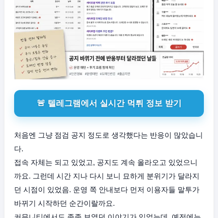
🚨 텔레그램에서 실시간 먹튀 정보 받기
처음엔 그냥 점검 공지 정도로 생각했다는 반응이 많았습니
다.
접속 자체는 되고 있었고, 공지도 계속 올라오고 있었으니
까요. 그런데 시간 지나 다시 보니 묘하게 분위기가 달라지
던 시점이 있었음. 운영 쪽 안내보다 먼저 이용자들 말투가
바뀌기 시작하던 순간이랄까요.
커뮤니티에서도 종종 보였던 이야기가 있었는데, 예전에는