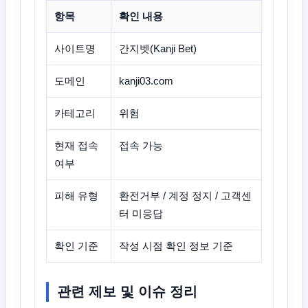
항목
확인 내용
사이트명
간지벳(Kanji Bet)
도메인
kanji03.com
카테고리
위험
현재 접속
접속 가능
여부
피해 유형
환전거부 / 계정 정지 / 고객센
터 미응답
확인 기준
작성 시점 확인 정보 기준
관련 제보 및 이슈 정리