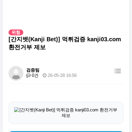
위험
[간지벳(Kanji Bet)] 먹튀검증 kanji03.com
환전거부 제보
검증팀
0건
26-05-28 16:56