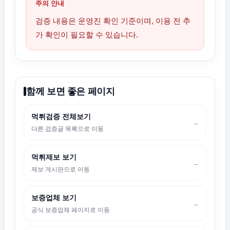
주의 안내
검증 내용은 운영진 확인 기준이며, 이용 전 추
가 확인이 필요할 수 있습니다.
함께 보면 좋은 페이지
먹튀검증 전체보기
→
다른 검증글 목록으로 이동
먹튀제보 보기
→
제보 게시판으로 이동
보증업체 보기
→
공식 보증업체 페이지로 이동