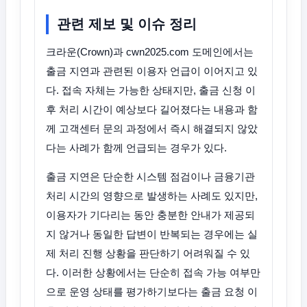
관련 제보 및 이슈 정리
크라운(Crown)과 cwn2025.com 도메인에서는
출금 지연과 관련된 이용자 언급이 이어지고 있
다. 접속 자체는 가능한 상태지만, 출금 신청 이
후 처리 시간이 예상보다 길어졌다는 내용과 함
께 고객센터 문의 과정에서 즉시 해결되지 않았
다는 사례가 함께 언급되는 경우가 있다.
출금 지연은 단순한 시스템 점검이나 금융기관
처리 시간의 영향으로 발생하는 사례도 있지만,
이용자가 기다리는 동안 충분한 안내가 제공되
지 않거나 동일한 답변이 반복되는 경우에는 실
제 처리 진행 상황을 판단하기 어려워질 수 있
다. 이러한 상황에서는 단순히 접속 가능 여부만
으로 운영 상태를 평가하기보다는 출금 요청 이