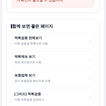
가 확인이 필요할 수 있습니다.
함께 보면 좋은 페이지
먹튀검증 전체보기
→
다른 검증글 목록으로 이동
먹튀제보 보기
→
제보 게시판으로 이동
보증업체 보기
→
공식 보증업체 페이지로 이동
[그리드] 먹튀검증
→
다른 먹튀검증 상세보기