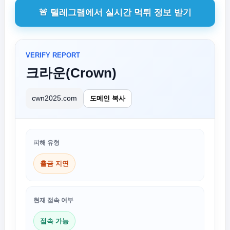
🚨 텔레그램에서 실시간 먹튀 정보 받기
VERIFY REPORT
크라운(Crown)
cwn2025.com
도메인 복사
피해 유형
출금 지연
현재 접속 여부
접속 가능