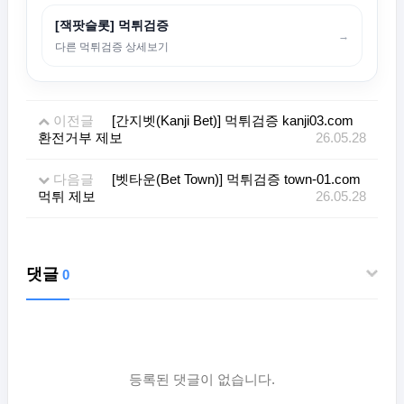
[잭팟슬롯] 먹튀검증
→
다른 먹튀검증 상세보기
이전글
[간지벳(Kanji Bet)] 먹튀검증 kanji03.com
환전거부 제보
26.05.28
다음글
[벳타운(Bet Town)] 먹튀검증 town-01.com
먹튀 제보
26.05.28
댓글
0
등록된 댓글이 없습니다.