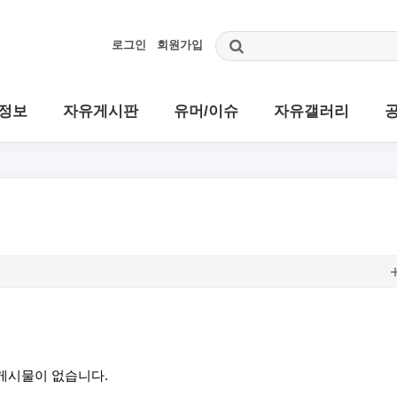
로그인
회원가입
정보
자유게시판
유머/이슈
자유갤러리
게시물이 없습니다.