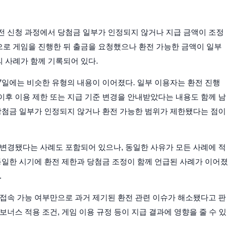
 환전 신청 과정에서 당첨금 일부가 인정되지 않거나 지급 금액이 조정
로 게임을 진행한 뒤 출금을 요청했으나 환전 가능한 금액이 일부
 사례가 함께 기록되어 있다.
1월 17일에는 비슷한 유형의 내용이 이어졌다. 일부 이용자는 환전 진행
이후 이용 제한 또는 지급 기준 변경을 안내받았다는 내용도 함께 남
 당첨금 일부가 인정되지 않거나 환전 가능한 범위가 제한됐다는 점이
 변경됐다는 사례도 포함되어 있으나, 동일한 사유가 모든 사례에 적
동일한 시기에 환전 제한과 당첨금 조정이 함께 언급된 사례가 이어졌
.
 접속 가능 여부만으로 과거 제기된 환전 관련 이슈가 해소됐다고 판
보너스 적용 조건, 게임 이용 규정 등이 지급 결과에 영향을 줄 수 있