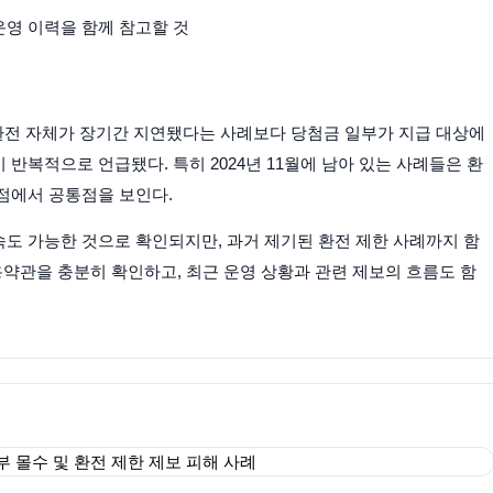
운영 이력을 함께 참고할 것
에서는 환전 자체가 장기간 지연됐다는 사례보다 당첨금 일부가 지급 대상에
반복적으로 언급됐다. 특히 2024년 11월에 남아 있는 사례들은 환
점에서 공통점을 보인다.
도 가능한 것으로 확인되지만, 과거 제기된 환전 제한 사례까지 함
용약관을 충분히 확인하고, 최근 운영 상황과 관련 제보의 흐름도 함