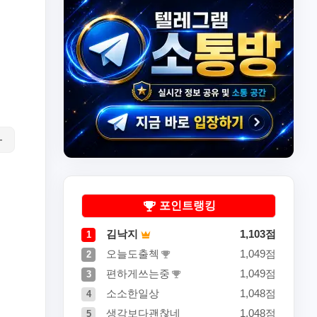
포인트랭킹
김낙지
1,103점
1
오늘도출첵
1,049점
2
편하게쓰는중
1,049점
3
소소한일상
1,048점
4
생각보다괜찮네
1,048점
5