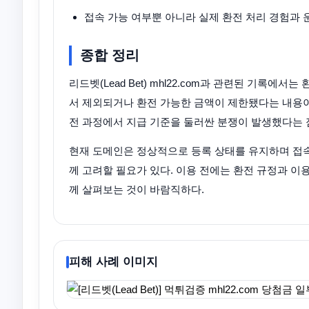
접속 가능 여부뿐 아니라 실제 환전 처리 경험과 
종합 정리
리드벳(Lead Bet) mhl22.com과 관련된 기록
서 제외되거나 환전 가능한 금액이 제한됐다는 내용이 
전 과정에서 지급 기준을 둘러싼 분쟁이 발생했다는 
현재 도메인은 정상적으로 등록 상태를 유지하며 접속
께 고려할 필요가 있다. 이용 전에는 환전 규정과 이
께 살펴보는 것이 바람직하다.
피해 사례 이미지