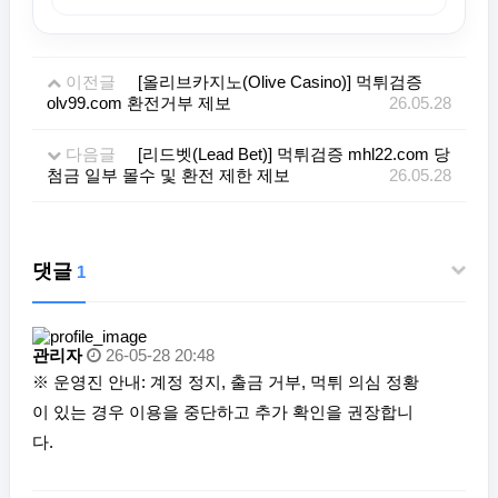
이전글
[올리브카지노(Olive Casino)] 먹튀검증
olv99.com 환전거부 제보
26.05.28
다음글
[리드벳(Lead Bet)] 먹튀검증 mhl22.com 당
첨금 일부 몰수 및 환전 제한 제보
26.05.28
댓글
1
관리자
26-05-28 20:48
※ 운영진 안내: 계정 정지, 출금 거부, 먹튀 의심 정황
이 있는 경우 이용을 중단하고 추가 확인을 권장합니
다.