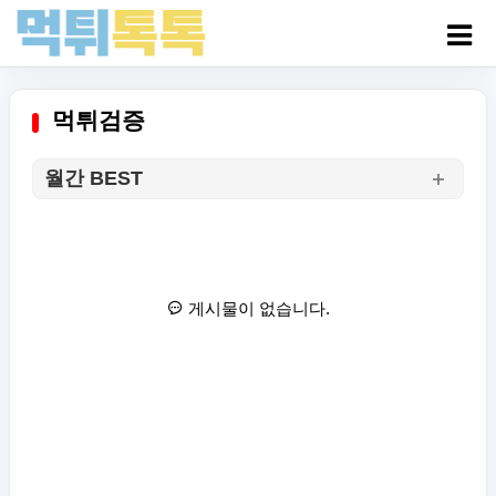
먹튀검증
월간 BEST
게시물이 없습니다.