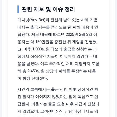
관련 제보 및 이슈 정리
애니벳(Any Bet)과 관련해 남아 있는 사례 가운
데서는 출금거부를 중심으로 한 피해 내용이 언
급됐다. 제보 내용에 따르면 2025년 2월 3일 이
용자는 약 150만원을 충전한 뒤 게임을 진행했
고, 이후 1,000만원 규모의 출금을 신청하는 과
정에서 정상적인 지급이 이뤄지지 않았다는 내
용을 남겼다. 이후 추가적인 처리 과정까지 포함
해 총 2,450만원 상당의 피해를 주장하는 내용
이 함께 전해졌다.
사건의 흐름에서는 출금 신청 이후 정상적인 환
전 절차가 이어지지 않았다는 점이 핵심으로 언
급된다. 이용자는 출금 요청 이후 지급이 진행되
지 않았으며, 고객센터와의 상담 과정에서도 명