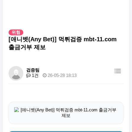
위험
[애니벳(Any Bet)] 먹튀검증 mbt-11.com
출금거부 제보
검증팀
1건
26-05-28 18:13