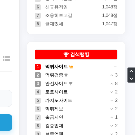
신규유저임
1,048점
6
조용히보고감
1,048점
7
글재밌네
1,047점
8
검색랭킹
먹튀사이트
1
먹튀검증
3
2
안전사이트
8
3
토토사이트
2
4
카지노사이트
2
5
먹튀제보
2
6
출금지연
1
7
검증업체
2
8
보증업체
2
9