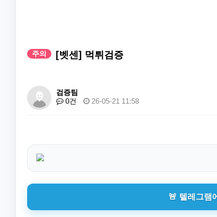
주의
[벳센] 먹튀검증
검증팀
0건
26-05-21 11:58
🚨 텔레그램