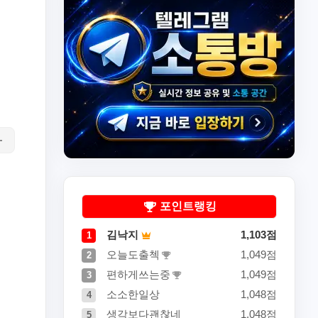
포인트랭킹
김낙지
1,103점
1
오늘도출첵
1,049점
2
편하게쓰는중
1,049점
3
소소한일상
1,048점
4
생각보다괜찮네
1,048점
5