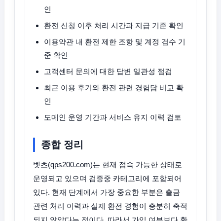
인
환전 신청 이후 처리 시간과 지급 기준 확인
이용약관 내 환전 제한 조항 및 계정 검수 기
준 확인
고객센터 문의에 대한 답변 일관성 점검
최근 이용 후기와 환전 관련 경험담 비교 확
인
도메인 운영 기간과 서비스 유지 이력 검토
종합 정리
벳츠(qps200.com)는 현재 접속 가능한 상태로
운영되고 있으며 검증중 카테고리에 포함되어
있다. 현재 단계에서 가장 중요한 부분은 출금
관련 처리 이력과 실제 환전 경험이 충분히 축적
되지 않았다는 점이다. 따라서 가입 여부보다 환