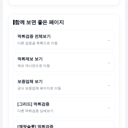
함께 보면 좋은 페이지
먹튀검증 전체보기
→
다른 검증글 목록으로 이동
먹튀제보 보기
→
제보 게시판으로 이동
보증업체 보기
→
공식 보증업체 페이지로 이동
[그리드] 먹튀검증
→
다른 먹튀검증 상세보기
[잭팟슬롯] 먹튀검증