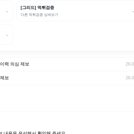
[그리드] 먹튀검증
→
다른 먹튀검증 상세보기
→
영 이력 의심 제보
26.0
족 제보
26.0
보 내용을 우선해서 확인해 주세요.