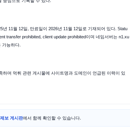
 중심으로 기록할 수 있다.
년 11월 12일, 만료일이 2026년 11월 12일로 기재되어 있다. Statu
, client transfer prohibited, client update prohibited이며 네임서버는 n1.xu
속은 가능하다.
족하며 먹튀 관련 게시물에 사이트명과 도메인이 언급된 이력이 있
제보 게시판
에서 함께 확인할 수 있습니다.