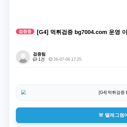
검증중
[G4] 먹튀검증 bg7004.com 운영
검증팀
1건
26-07-06 17:25
🚨 텔레그램