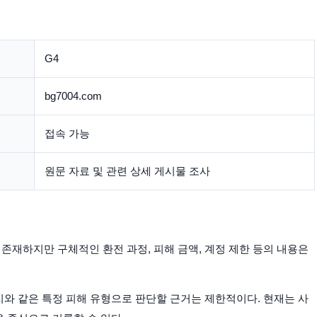
G4
bg7004.com
접속 가능
원문 자료 및 관련 상세 게시물 조사
이 존재하지만 구체적인 환전 과정, 피해 금액, 계정 제한 등의 내용은
와 같은 특정 피해 유형으로 판단할 근거는 제한적이다. 현재는 사