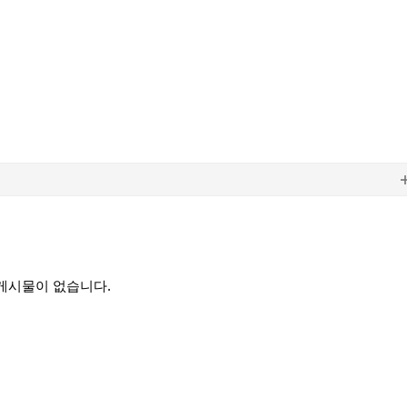
게시물이 없습니다.