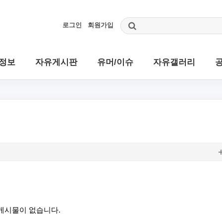
로그인
회원가입
정보
자유게시판
유머/이슈
자유갤러리
게시물이 없습니다.