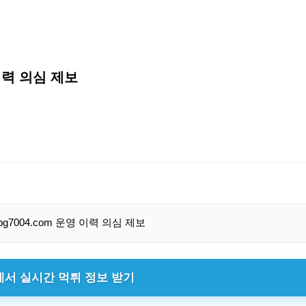
 이력 의심 제보
에서 실시간 먹튀 정보 받기