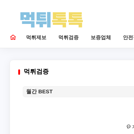
먹튀제보
먹튀검증
보증업체
안전
먹튀검증
월간 BEST