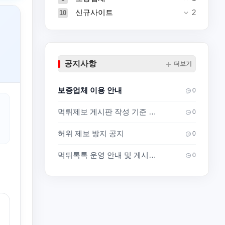
신규사이트
2
10
공지사항
더보기
보증업체 이용 안내
0
먹튀제보 게시판 작성 기준 안내
0
허위 제보 방지 공지
0
먹튀톡톡 운영 안내 및 게시판 이용 기준
0