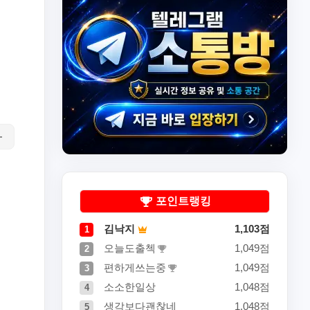
포인트랭킹
김낙지
1,103점
1
오늘도출첵
1,049점
2
편하게쓰는중
1,049점
3
소소한일상
1,048점
4
생각보다괜찮네
1,048점
5