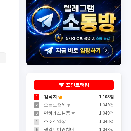
포인트랭킹
김낙지
1,103점
1
오늘도출첵
1,049점
2
편하게쓰는중
1,049점
3
소소한일상
1,048점
4
생각보다괜찮네
1,048점
5