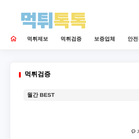
먹튀제보
먹튀검증
보증업체
안전
먹튀검증
월간 BEST