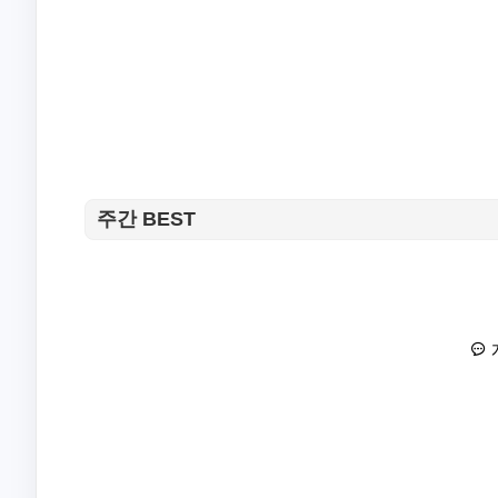
주간 BEST