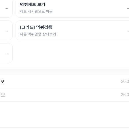
먹튀제보 보기
→
제보 게시판으로 이동
[그리드] 먹튀검증
→
다른 먹튀검증 상세보기
→
제보
26.0
제보
26.0