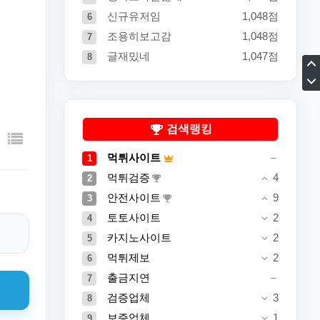
신규유저임
1,048점
6
조용히보고감
1,048점
7
글재밌네
1,047점
8
검색랭킹
먹튀사이트
1
먹튀검증
4
2
안전사이트
9
3
토토사이트
2
4
카지노사이트
2
5
먹튀제보
2
6
출금지연
7
검증업체
3
8
보증업체
1
9