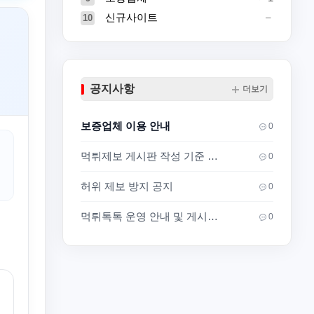
신규사이트
10
공지사항
더보기
보증업체 이용 안내
0
먹튀제보 게시판 작성 기준 안내
0
허위 제보 방지 공지
0
먹튀톡톡 운영 안내 및 게시판 이용 기준
0