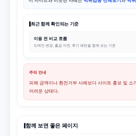
이 사이트와 비슷한 사례는
먹튀검증 전체보기
와
먹튀
최근 함께 확인되는 기준
이용 전 비교 흐름
도메인 변경, 출금 지연, 후기 패턴을 함께 보는 기준
주의 안내
피해 금액이나 환전거부 사례보다 사이트 홍보 및 소
어려운 상태다.
함께 보면 좋은 페이지