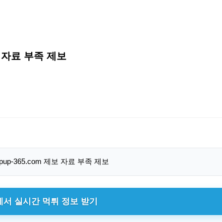
제보 자료 부족 제보
에서 실시간 먹튀 정보 받기