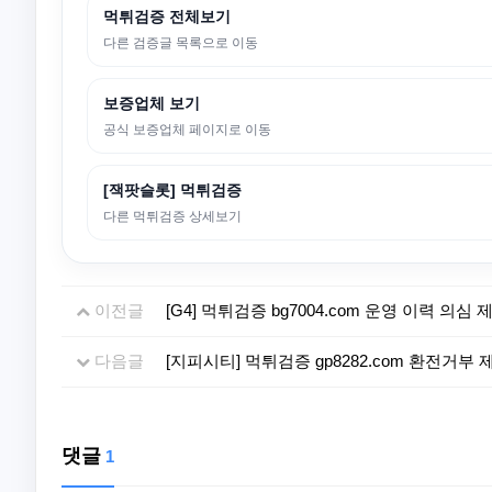
먹튀검증 전체보기
다른 검증글 목록으로 이동
보증업체 보기
공식 보증업체 페이지로 이동
[잭팟슬롯] 먹튀검증
다른 먹튀검증 상세보기
이전글
[G4] 먹튀검증 bg7004.com 운영 이력 의심 
다음글
[지피시티] 먹튀검증 gp8282.com 환전거부 
댓글
1